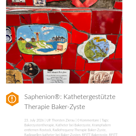
Saphenion®: Kathetergestützte
Therapie Baker-Zyste
23. July 2026
|
Ulf Thorsten Zierau
|
0 Kommentare
| Tags:
Bakerzystentherapie
,
Katheter bei Bakerzyste
,
Krampfadern
entfernen Rostock
,
Radiofrequenz-Therapie Baker-Zyste
,
Radiowellen-katheter bei Baker-Zysten
,
RFITT Bakerzyste
,
RFITT