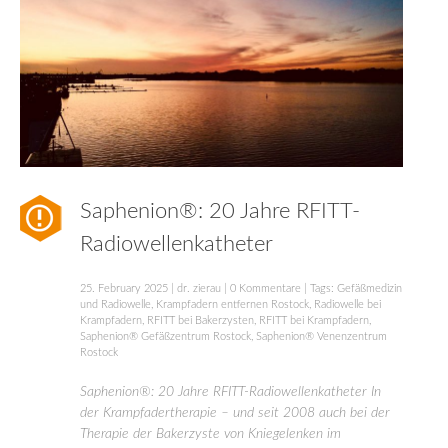
Saphenion®: 20 Jahre RFITT-
Radiowellenkatheter
25. February 2025
|
dr. zierau
|
0 Kommentare
| Tags:
Gefäßmedizin
und Radiowelle
,
Krampfadern entfernen Rostock
,
Radiowelle bei
Krampfadern
,
RFITT bei Bakerzysten
,
RFITT bei Krampfadern
,
Saphenion® Gefäßzentrum Rostock
,
Saphenion® Venenzentrum
Rostock
Saphenion®: 20 Jahre RFITT-Radiowellenkatheter In
der Krampfadertherapie – und seit 2008 auch bei der
Therapie der Bakerzyste von Kniegelenken im