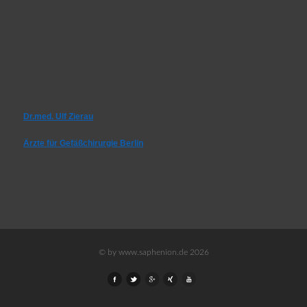
Dr.med. Ulf Zierau
Ärzte für Gefäßchirurgie Berlin
© by www.saphenion.de 2026