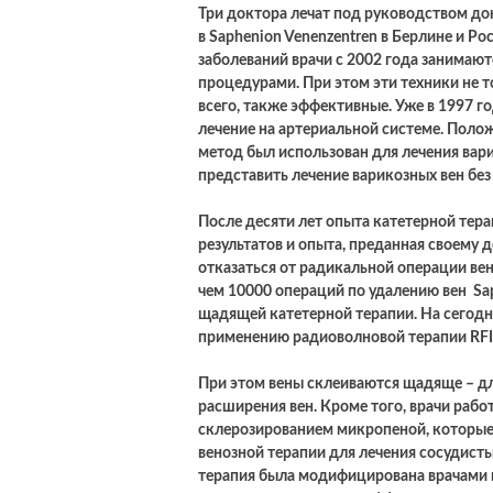
Три доктора лечат под руководством до
в Saphenion Venenzentren в Берлине и Ро
заболеваний врачи с 2002 года занимаю
процедурами. При этом эти техники не 
всего, также эффективные. Уже в 1997 г
лечение на артериальной системе. Полож
метод был использован для лечения вар
представить лечение варикозных вен без
После десяти лет опыта катетерной тер
результатов и опыта, преданная своему 
отказаться от радикальной операции вен
чем 10000 операций по удалению вен Sa
щадящей катетерной терапии. На сегод
применению радиоволновой терапии RFIT
При этом вены склеиваются щадяще – дл
расширения вен. Кроме того, врачи раб
склерозированием микропеной, которые
венозной терапии для лечения сосудисты
терапия была модифицирована врачами в 