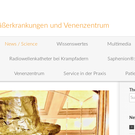
efäßerkrankungen und Venenzentrum
News / Science
Wissenswertes
Multimedia
Radiowellenkatheter bei Krampfadern
Saphenion®
Venenzentrum
Service in der Praxis
Pati
Th
Su
na
Ne