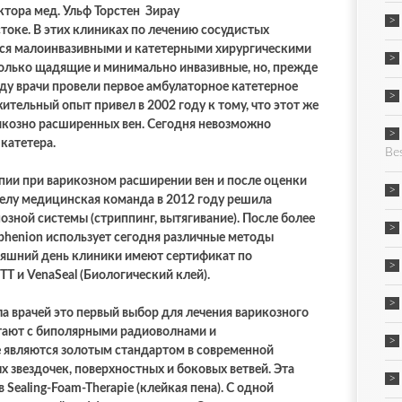
ктора мед. Ульф Торстен Зирау
стоке. В этих клиниках по лечению сосудистых
тся малоинвазивными и катетерными хирургическими
только щадящие и минимально инвазивные, но, прежде
оду врачи провели первое амбулаторное катетерное
ительный опыт привел в 2002 году к тому, что этот же
икозно расширенных вен. Сегодня невозможно
 катетера.
Be
апии при варикозном расширении вен и после оценки
делу медицинская команда в 2012 году решила
озной системы (стриппинг, вытягивание). После более
phenion использует сегодня различные методы
няшний день клиники имеют сертификат по
T и VenaSeal (Биологический клей).
а врачей это первый выбор для лечения варикозного
отают с биполярными радиоволнами и
 являются золотым стандартом в современной
х звездочек, поверхностных и боковых ветвей. Эта
Sealing-Foam-Therapie (клейкая пена). С одной