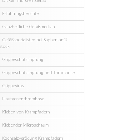
Dr. Ulf Thorsten Zierau
Erfahrungsberichte
Ganzheitliche Gefäßmedizin
Gefäßspezialisten bei Saphenion®
stock
Grippeschutzimpfung
Grippeschutzimpfung und Thrombose
Grippevirus
Hautvenenthrombose
Kleben von Krampfadern
Klebender Mikroschaum
Kochsalzverödung Krampfadern