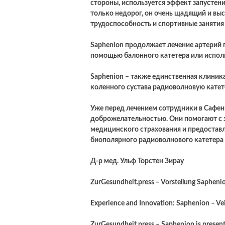
стороны, используется эффект запустени
только недорог, он очень щадящий и вы
трудоспособность и спортивные занятия
Saphenion продолжает лечение артерий п
помощью балонного катетера или использ
Saphenion – также единственная клиника
коленного сустава радиоволновую катет
Уже перед лечением сотрудники в Сафе
доброжелательностью. Они помогают с 
медицинского страхования и предостав
биополярного радиоволнового катетера 
Д-р мед. Ульф Торстен Зирау
ZurGesundheit.press – Vorstellung Sapheni
Experience and Innovation: Saphenion – Ve
ZurGesundheit.press – Saphenion is presente