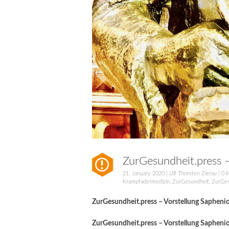
ZurGesundheit.press 
21. January 2020
|
Ulf Thorsten Zierau
|
0 
Krampfadermedizin
,
ZurGesundheit
,
ZurGes
ZurGesundheit.press – Vorstellung Sapheni
ZurGesundheit.press – Vorstellung Saphenion