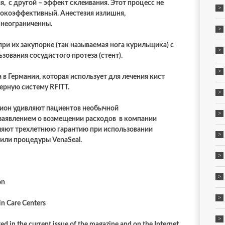
я, с другой – эффект склеивания. Этот процесс не
сокоэффективный. Анестезия излишня,
 неограниченны.
ри их закупорке (так называемая нога курильщика) с
ования сосудистого протеза (стент).
 в Германии, которая использует для лечения кист
ерную систему RFITT.
нион удивляют пациентов необычной
заявлением о возмещении расходов в компании
ляют трехлетнюю гарантию при использовании
или процедуры VenaSeal.
on
in Care Centers
d in the current issue of the magazine and on the Internet.