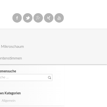
: Mikroschaum
entenstimmen
emensuche
che
ch:
ws Kategorien
Allgemein