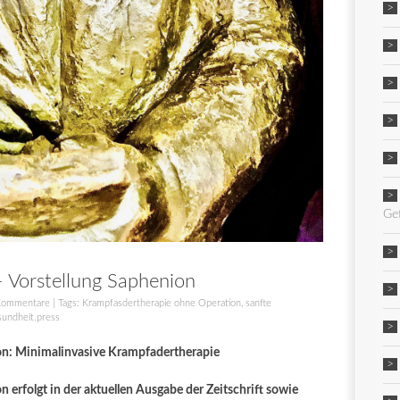
Ge
– Vorstellung Saphenion
Kommentare
| Tags:
Krampfasdertherapie ohne Operation
,
sanfte
undheit.press
on: Minimalinvasive Krampfadertherapie
 erfolgt in der aktuellen Ausgabe der Zeitschrift sowie