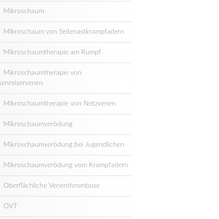
Mikroschaum
Mikroschaum von Seitenastkrampfadern
Mikroschaumtherapie am Rumpf
Mikroschaumtherapie von
senreiservenen
Mikroschaumtherapie von Netzvenen
Mikroschaumverödung
Mikroschaumverödung bei Jugendlichen
Mikroschaumverödung vom Krampfadern
Oberflächliche Venenthrombose
OVT