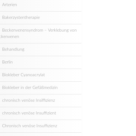
Arterien
Bakerzystentherapie
Beckenvenensyndrom – Verklebung von
ckenvenen
Behandlung
Berlin
Biokleber Cyanoacrylat
Biokleber in der Gefäßmedizin
chronisch venöse Insiffizienz
chronisch venöse Insuffizient
Chronisch venöse Insuffizienz