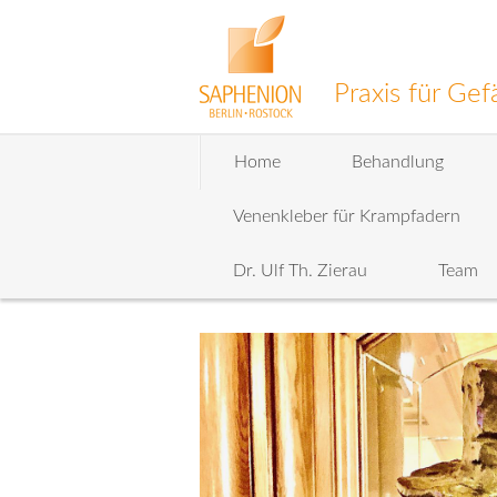
Praxis für G
Zum
Home
Behandlung
Inhalt
wechseln
Venenkleber für Krampfadern
Dr. Ulf Th. Zierau
Team