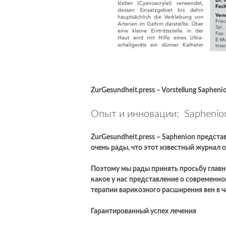
ZurGesundheit.press – Vorstellung Sapheni
Опыт и инновации: Saphenio
ZurGesundheit.press – Saphenion предст
очень рады, что этот известный журнал 
Поэтому мы рады принять просьбу главн
какое у нас представление о современн
терапии варикозного расширения вен в ч
Гарантированный успех лечения