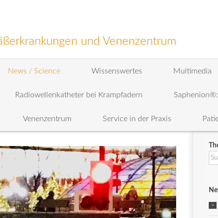
efäßerkrankungen und Venenzentrum
News / Science
Wissenswertes
Multimedia
Radiowellenkatheter bei Krampfadern
Saphenion®
Venenzentrum
Service in der Praxis
Pati
Th
Su
na
Ne