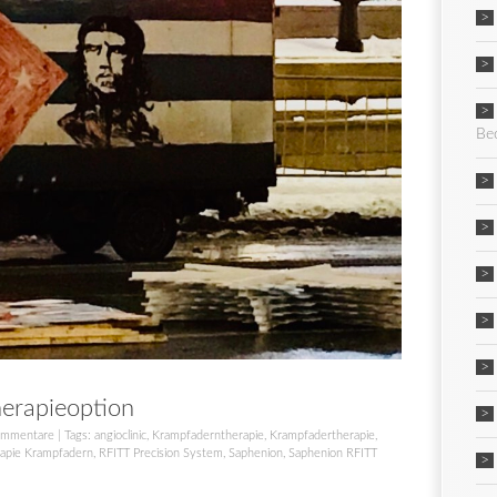
Be
erapieoption
ommentare
| Tags:
angioclinic
,
Krampfaderntherapie
,
Krampfadertherapie
,
rapie Krampfadern
,
RFITT Precision System
,
Saphenion
,
Saphenion RFITT