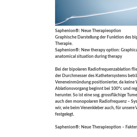
Saphenion®: Neue Therapieoption
Graphische Darstellung der Funktion des b
Therapie.
Saphenion®: New therapy option: Graphical 
anatomical situation during therapy
Bei der bipolaren Radiofrequenzablation fl
der Durchmesser des Kathetersystems beträgt
Veneneinmündung positionierter, da keine W
Ablationsvorgang beginnt bei 100°c und reg
herunter. So ist eine sog. grossflächige T
auch den monopolaren Radiofrequenz – Syste
wir, wie beim Venenkleber auch, für unsere 
festgelegt.
Saphenion®: Neue Therapieoption – Fakten