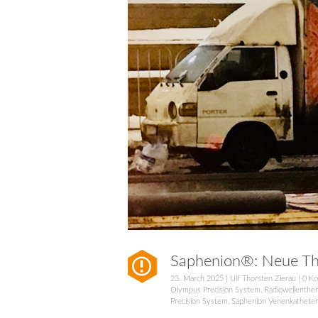
Saphenion®: Neue Th
23. March 2025
|
Ulf Thorsten Zierau
|
0 K
Olympus Precision System
,
Radiowellenthe
Precision System
,
Saphenion Venenkatheter