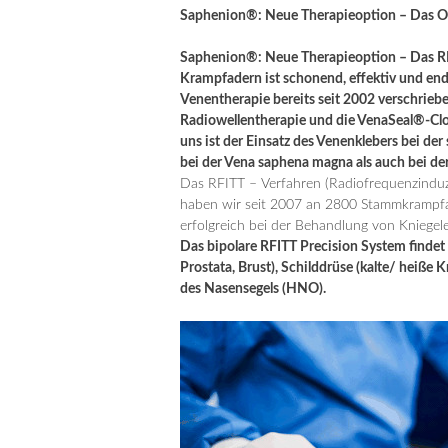
Saphenion®: Neue Therapieoption – Das O
Saphenion®: Neue Therapieoption – Das RF
Krampfadern ist schonend, effektiv und en
Venentherapie bereits seit 2002 verschriebe
Radiowellentherapie und die VenaSeal®-Clo
uns ist der Einsatz des Venenklebers bei 
bei der Vena saphena magna als auch bei de
Das RFITT – Verfahren (Radiofrequenzinduz
haben wir seit 2007 an 2800 Stammkrampfad
erfolgreich bei der Behandlung von Kniegele
Das bipolare RFITT Precision System findet
Prostata, Brust), Schilddrüse (kalte/ heiße
des Nasensegels (HNO).