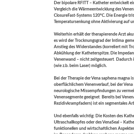
Der bipolare RFITT – Katheter entwickelt 
Vergleich die Wärmeentwicklung des Venenkl
ClosureFast-Systems 120°C. Die Energie tritt
Temperatursenkung ohne Aktivierung auf un
Weiterhin erhält der therapierende Arzt ak
es wird der Trocknungsgrad der Intima
geme
Anstieg des Widerstandes (korreliert mit T
Abkühlung der Katheterspitze. Die Impedan
Venenwand – nicht zeitgesteuert
.
Dadurch i
(wie z.b. beim Laser) möglich.
Bei der Therapie der Vena saphena magna ist
oberflächlichem Venenverlauf, bei der Vena
neurologische Missempfindungen zu vermeid
Venensegmente geeignet
.
Bereits bei Vene
Rezidivkrampfadern) ist ein segmentales Ar
Und ebenfalls wichtig: Die Kosten des Kath
Ultraschallkopfes oder des VenaSeal – Kathe
funktionellen und wirtschaftlichen Aspekten