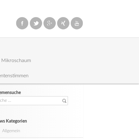
: Mikroschaum
entenstimmen
emensuche
che
ch:
ws Kategorien
Allgemein