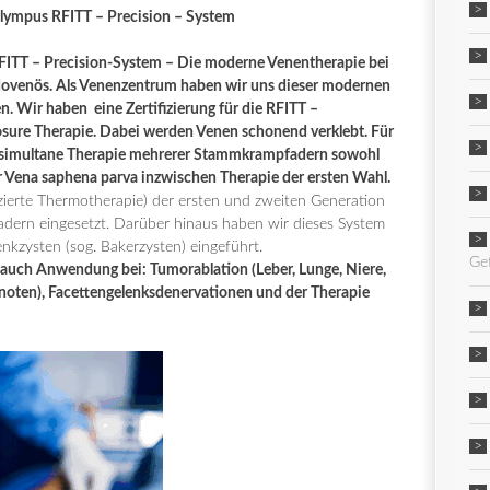
lympus RFITT – Precision – System
ITT – Precision-System – Die moderne Venentherapie bei
dovenös. Als Venenzentrum haben wir uns dieser modernen
n. Wir haben eine Zertifizierung für die RFITT –
sure Therapie. Dabei werden Venen schonend verklebt. Für
der simultane Therapie mehrerer Stammkrampfadern sowohl
r Vena saphena parva inzwischen Therapie der ersten Wahl.
ierte Thermotherapie) der ersten und zweiten Generation
ern eingesetzt. Darüber hinaus haben wir dieses System
nkzysten (sog. Bakerzysten) eingeführt.
Ge
 auch Anwendung bei: Tumorablation (Leber, Lunge, Niere,
 Knoten), Facettengelenksdenervationen und der Therapie