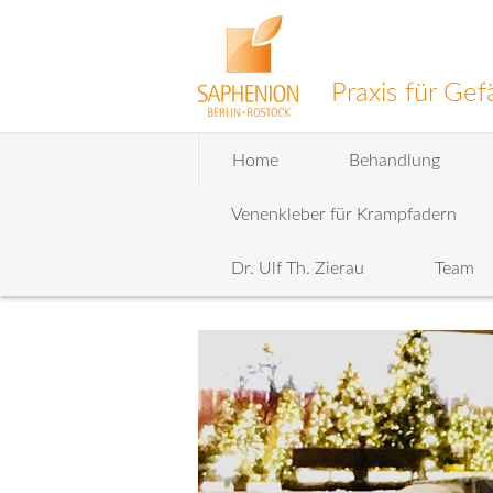
Praxis für G
Zum
Home
Behandlung
Inhalt
wechseln
Venenkleber für Krampfadern
Dr. Ulf Th. Zierau
Team