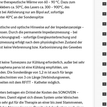
eine therapeutische Wärme von 60 – 90 °C. Dazu zum
ebers ca. 50°C, des Lasers ca. 300 – 900°C, des
 bei Aktivierung nur am Bipol auf, sofortige
ter 40°C an der Sondenspitze
ustische und optische Hinweise auf der Impedanzanzeige –
ssen. Durch die permanente Impedanzmessung – bei
rocknungsgrad) – sofortige Energieunterbrechung und
zmessung erfolgt nach dem physiologischen Zustand der
st
keine Verbrennung bzw. Karbonisierung des Gewebes
 keine Tumeszens zur Kühlung erforderlich, außer bei sehr
 saphena parva ist eine Kühlung empfohlen, um
en. Die Sondenlänge von 1,2 m ist auch für lange
nabschnitten von 3 cm Länge (Verbindungsvenen,
beiten mit dem RFITT – Katheter möglich.
eters betragen ein Drittel der Kosten des SONOVEIN –
ters. Damit eignet sich dieses System unter klinischen
 sehr gut für die Therapie an einer bis zwei Stammvenen,