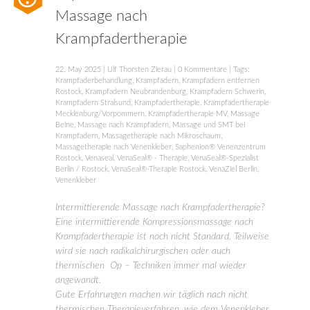
Massage nach
Krampfadertherapie
22. May 2025
|
Ulf Thorsten Zierau
|
0 Kommentare
| Tags:
Krampfaderbehandlung
,
Krampfadern
,
Krampfadern entfernen
Rostock
,
Krampfadern Neubrandenburg
,
Krampfadern Schwerin
,
Krampfadern Stralsund
,
Krampfadertherapie
,
Krampfadertherapie
Mecklenburg/Vorpommern
,
Krampfadertherapie MV
,
Massage
Beine
,
Massage nach Krampfadern
,
Massage und SMT bei
Krampfadern
,
Massagetherapie nach Mikroschaum
,
Massagetherapie nach Venenkleber
,
Saphenion® Venenzentrum
Rostock
,
Venaseal
,
VenaSeal® - Therapie
,
VenaSeal®-Spezialist
Berlin / Rostock
,
VenaSeal®-Therapie Rostock
,
VenaZiel Berlin
,
Venenkleber
Intermittierende Massage nach Krampfadertherapie?
Eine intermittierende Kompressionsmassage nach
Krampfadertherapie ist noch nicht Standard. Teilweise
wird sie nach radikalchirurgischen oder auch
thermischen Op – Techniken immer mal wieder
angewandt.
Gute Erfahrungen machen wir täglich nach nicht
thermischen Therapieverfahren, wie dem Venenkleber