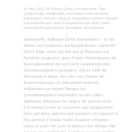
18. May 2025
|
Ulf Thorsten Zierau
|
0 Kommentare
| Tags:
Gefäßchirurgie
,
Gefäßmedizin
,
Krampfadern entfernen Berlin
,
Krampfadern entfernen Hamburg
,
Krampfadern entfernen Potsdam
,
Krampfadertherapie
,
Sanfte Krampfadertherapie Berlin
,
Sanfte
Krampfadertherapie Rostock
,
Venenkleber
,
Venentherapie
Saphenion®:: Indikation Op bei Krampfadern – Ist das
Warten auf Symptome und Komplikationen regelrecht?
Dieser Frage sehen sich hier und da Patienten und
Fachärzte ausgesetzt, wenn Private Krankenkassen die
Kostenübernahme bei noch nicht symptomatischen
Stammkrampfadern verweigern. Und es steht die
Vermutung im Raum, dass hier zum Zwecke der
Kosteneinsparung seit Jahrzehnten bekannte
Indikationen zur aktiven Therapie der
Stammkrampfadern unterlaufen werden sollen.
Saphenion: Indications for surgery for varicose veins –
Is it normal to wait for symptoms and complications?
Here and there, patients and specialists are exposed to
this question if private health insurance companies
refuse to cover the costs of varicose vein therapy that