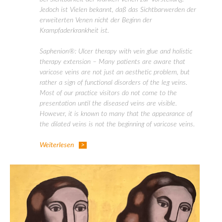
Jedoch ist Vielen bekannt, daß das Sichtbarwerden der
erweiterten Venen nicht der Beginn der
Krampfaderkrankheit ist.
Saphenion®: Ulcer therapy with vein glue and holistic
therapy extension – Many patients are aware that
varicose veins are not just an aesthetic problem, but
rather a sign of functional disorders of the leg veins.
Most of our practice visitors do not come to the
presentation until the diseased veins are visible.
However, it is known to many that the appearance of
the dilated veins is not the beginning of varicose veins.
Weiterlesen