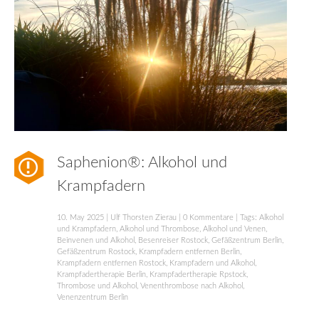
Saphenion®: Alkohol und
Krampfadern
10. May 2025
|
Ulf Thorsten Zierau
|
0 Kommentare
| Tags:
Alkohol
und Krampfadern
,
Alkohol und Thrombose
,
Alkohol und Venen
,
Beinvenen und Alkohol
,
Besenreiser Rostock
,
Gefäßzentrum Berlin
,
Gefäßzentrum Rostock
,
Krampfadern entfernen Berlin
,
Krampfadern entfernen Rostock
,
Krampfadern und Alkohol
,
Krampfadertherapie Berlin
,
Krampfadertherapie Rpstock
,
Thrombose und Alkohol
,
Venenthrombose nach Alkohol
,
Venenzentrum Berlin