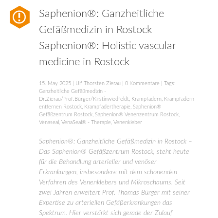
Saphenion®: Ganzheitliche
Gefäßmedizin in Rostock
Saphenion®: Holistic vascular
medicine in Rostock
15. May 2025
|
Ulf Thorsten Zierau
|
0 Kommentare
| Tags:
Ganzheitliche Gefäßmedizin -
Dr.Zierau/Prof.Bürger/Kirstinwiedfeldt
,
Krampfadern
,
Krampfadern
entfernen Rostock
,
Krampfadertherapie
,
Saphenion®
Gefäßzentrum Rostock
,
Saphenion® Venenzentrum Rostock
,
Venaseal
,
VenaSeal® - Therapie
,
Venenkleber
Saphenion®: Ganzheitliche Gefäßmedizin in Rostock –
Das Saphenion® Gefäßzentrum Rostock, steht heute
für die Behandlung arterieller und venöser
Erkrankungen, insbesondere mit dem schonenden
Verfahren des Venenklebers und Mikroschaums. Seit
zwei Jahren erweitert Prof. Thomas Bürger mit seiner
Expertise zu arteriellen Gefäßerkrankungen das
Spektrum. Hier verstärkt sich gerade der Zulauf