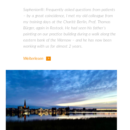
Saphenion®: Frequently asked questions from patients
– by a great coincidence, I met my old colleague from
my training days at the Charitè Berlin, Prof. Thomas
Bürger, again in Rostock. He had seen his father’s
painting on our practice building during a walk along the
eastern bank of the Warnow – and he has now been
working with us for almost 2 years.
Weiterlesen