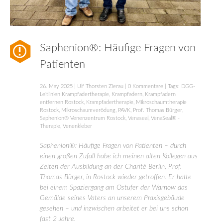
Saphenion®: Häufige Fragen von
Patienten
26. May 2025
|
Ulf Thorsten Zierau
|
0 Kommentare
| Tags:
DGG-
Leitlinien Krampfadertherapie
,
Krampfadern
,
Krampfadern
entfernen Rostock
,
Krampfadertherapie
,
Mikroschaumtherapie
Rostock
,
Mikroschaumverödung
,
PAVK
,
Prof. Thomas Bürger
,
Saphenion® Venenzentrum Rostock
,
Venaseal
,
VenaSeal® -
Therapie
,
Venenkleber
Saphenion®: Häufige Fragen von Patienten – durch
einen großen Zufall habe ich meinen alten Kollegen aus
Zeiten der Ausbildung an der Charitè Berlin, Prof.
Thomas Bürger, in Rostock wieder getroffen. Er hatte
bei einem Spaziergang am Ostufer der Warnow das
Gemälde seines Vaters an unserem Praxisgebäude
gesehen – und inzwischen arbeitet er bei uns schon
fast 2 Jahre.