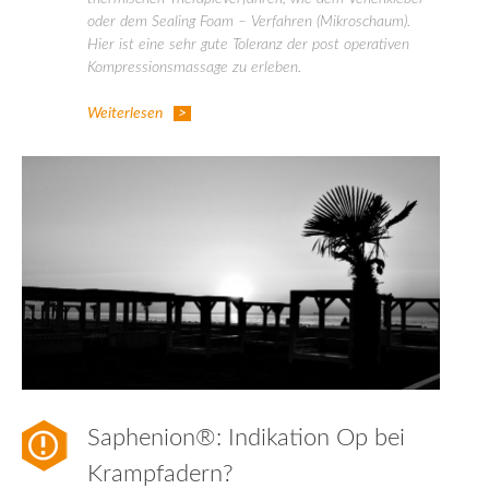
oder dem Sealing Foam – Verfahren (Mikroschaum).
Hier ist eine sehr gute Toleranz der post operativen
Kompressionsmassage zu erleben.
Weiterlesen
Saphenion®: Indikation Op bei
Krampfadern?