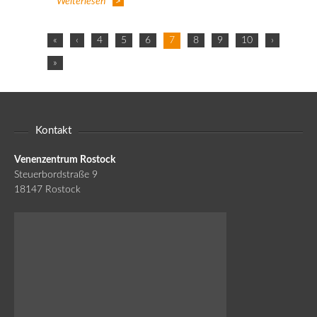
Weiterlesen
«
‹
4
5
6
7
8
9
10
›
»
Kontakt
Venenzentrum Rostock
Steuerbordstraße 9
18147 Rostock