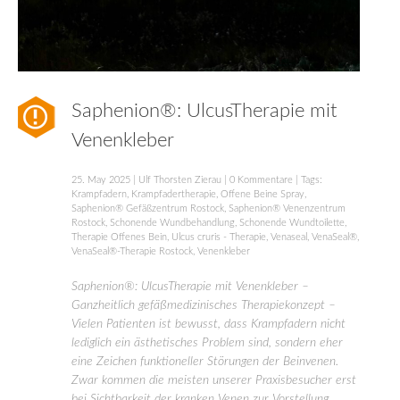
Saphenion®: UlcusTherapie mit
Venenkleber
25. May 2025
|
Ulf Thorsten Zierau
|
0 Kommentare
| Tags:
Krampfadern
,
Krampfadertherapie
,
Offene Beine Spray
,
Saphenion® Gefäßzentrum Rostock
,
Saphenion® Venenzentrum
Rostock
,
Schonende Wundbehandlung
,
Schonende Wundtoilette
,
Therapie Offenes Bein
,
Ulcus cruris - Therapie
,
Venaseal
,
VenaSeal®
,
VenaSeal®-Therapie Rostock
,
Venenkleber
Saphenion®: UlcusTherapie mit Venenkleber –
Ganzheitlich gefäßmedizinisches Therapiekonzept –
Vielen Patienten ist bewusst, dass Krampfadern nicht
lediglich ein ästhetisches Problem sind, sondern eher
eine Zeichen funktioneller Störungen der Beinvenen.
Zwar kommen die meisten unserer Praxisbesucher erst
bei Sichtbarkeit der kranken Venen zur Vorstellung.