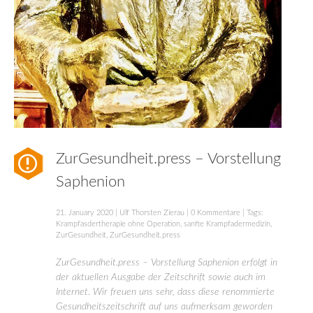
ZurGesundheit.press – Vorstellung
Saphenion
21. January 2020
|
Ulf Thorsten Zierau
|
0 Kommentare
| Tags:
Krampfasdertherapie ohne Operation
,
sanfte Krampfadermedizin
,
ZurGesundheit
,
ZurGesundheit.press
ZurGesundheit.press – Vorstellung Saphenion erfolgt in
der aktuellen Ausgabe der Zeitschrift sowie auch im
Internet. Wir freuen uns sehr, dass diese renommierte
Gesundheitszeitschrift auf uns aufmerksam geworden