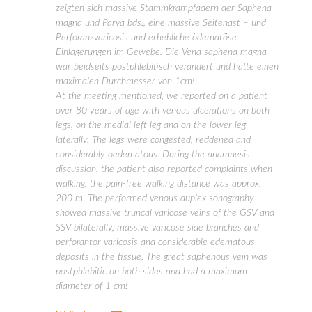
zeigten sich massive Stammkrampfadern der Saphena
magna und Parva bds., eine massive Seitenast – und
Perforanzvaricosis und erhebliche ödematöse
Einlagerungen im Gewebe. Die Vena saphena magna
war beidseits postphlebitisch verändert und hatte einen
maximalen Durchmesser von 1cm!
At the meeting mentioned, we reported on a patient
over 80 years of age with venous ulcerations on both
legs, on the medial left leg and on the lower leg
laterally. The legs were congested, reddened and
considerably oedematous. During the anamnesis
discussion, the patient also reported complaints when
walking, the pain-free walking distance was approx.
200 m. The performed venous duplex sonography
showed massive truncal varicose veins of the GSV and
SSV bilaterally, massive varicose side branches and
perforantor varicosis and considerable edematous
deposits in the tissue. The great saphenous vein was
postphlebitic on both sides and had a maximum
diameter of 1 cm!