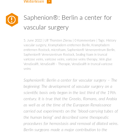
Weiterlesen
Saphenion®: Berlin a center for
vascular surgery
5. June 2022
|
Ulf Thorsten Zierau
|
0 Kommentare
| Tags:
History
vascular surgery
,
Krampfadern entfernen Berlin
,
Krampfadern
entfernen Rostock
,
microfoam
,
Saphenion® Venenzentrum Berlin
,
Saphenion® Venenzentrum Rostock
,
Sealing foam in truncal
varicose veins
,
varicose veins
,
varicose veins therapy
,
Vein glue
VenaSeal®
,
VenaSeal® - Therapie
,
VenaSeal® in truncal varicose
veins
Saphenion®: Berlin a center for vascular surgery – The
beginning: The development of vascular surgery on a
scientific basis only began in the last third of the 19th.
century. It is true that the Greeks, Romans, and Arabia
as well as at the time of the European Renaissance
carried out experiments on the “blood-carrying tubes of
the human being” and described some therapeutic
procedures for hemostasis and removal of dilated veins.
Berlin surgeons made a major contribution to the