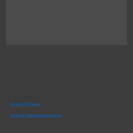
Dr.med. Ulf Zierau
Ärzte für Gefäßchirurgie Berlin