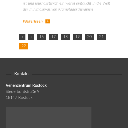
ist und journalistisxch ein wenig eintaucht in die Welt
der minimalinvasiven Krampfadertherapien
Weiterlesen
«
‹
16
17
18
19
20
21
22
Kontakt
Venenzentrum Rostock
Steuerbordstraße 9
18147 Rostock