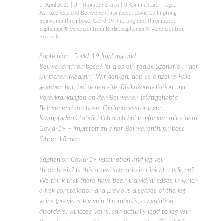
1. April 2021
|
Ulf Thorsten Zierau
|
0 Kommentare
| Tags:
AstraZeneca und Beinvenenthrombose
,
Covid-19 Impfung
Beinvenenthrombose
,
Covid-19 Impfung und Thrombose
,
Saphenion® Venenzentrum Berlin
,
Saphenion® Venenzentrum
Rostock
Saphenion- Covid-19 Impfung und
Beinvenenthrombose? Ist dies ein reales Szenario in der
klinischen Medizin? Wir denken, daß es einzelne Fälle
gegeben hat, bei denen eine Risikokonstellation und
Vorerkrankungen an den Beinvenen (stattgehabte
Beinvenenthrombose, Gerinnungsstörungen,
Krampfadern) tatsächlich auch bei Impfungen mit einem
Covid-19 – Impfstoff zu einer Beinvenenthrombose
führen können.
Saphenion Covid-19 vaccination and leg vein
thrombosis? Is this a real scenario in clinical medicine?
We think that there have been individual cases in which
a risk constellation and previous diseases of the leg
veins (previous leg vein thrombosis, coagulation
disorders, varicose veins) can actually lead to leg vein