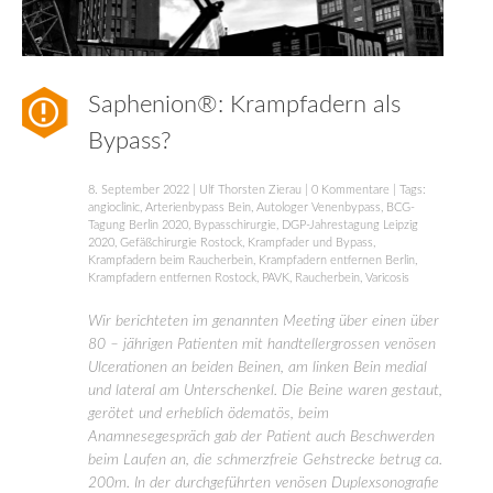
Saphenion®: Krampfadern als
Bypass?
8. September 2022
|
Ulf Thorsten Zierau
|
0 Kommentare
| Tags:
angioclinic
,
Arterienbypass Bein
,
Autologer Venenbypass
,
BCG-
Tagung Berlin 2020
,
Bypasschirurgie
,
DGP-Jahrestagung Leipzig
2020
,
Gefäßchirurgie Rostock
,
Krampfader und Bypass
,
Krampfadern beim Raucherbein
,
Krampfadern entfernen Berlin
,
Krampfadern entfernen Rostock
,
PAVK
,
Raucherbein
,
Varicosis
Wir berichteten im genannten Meeting über einen über
80 – jährigen Patienten mit handtellergrossen venösen
Ulcerationen an beiden Beinen, am linken Bein medial
und lateral am Unterschenkel. Die Beine waren gestaut,
gerötet und erheblich ödematös, beim
Anamnesegespräch gab der Patient auch Beschwerden
beim Laufen an, die schmerzfreie Gehstrecke betrug ca.
200m. In der durchgeführten venösen Duplexsonografie