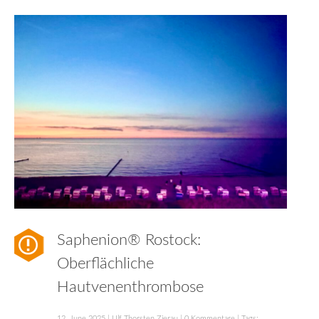
Saphenion® Rostock:
Oberflächliche
Hautvenenthrombose
12. June 2025
|
Ulf Thorsten Zierau
|
0 Kommentare
| Tags: