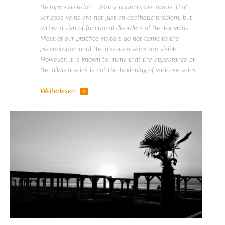
therapy extension – Many patients are aware that
varicose veins are not just an aesthetic problem, but
rather a sign of functional disorders of the leg veins.
Most of our practice visitors do not come to the
presentation until the diseased veins are visible.
However, it is known to many that the appearance of
the dilated veins is not the beginning of varicose veins.
Weiterlesen