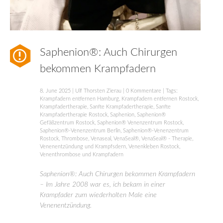
Saphenion®: Auch Chirurgen
bekommen Krampfadern
8. June 2025
|
Ulf Thorsten Zierau
|
0 Kommentare
| Tags:
Krampfadern entfernen Hamburg
,
Krampfadern entfernen Rostock
,
Krampfadertherapie
,
Sanfte Krampfadertherapie
,
Sanfte
Krampfadertherapie Rostock
,
Saphenion
,
Saphenion®
Gefäßzentrum Rostock
,
Saphenion® Venenzentrum Rostock
,
Saphenion®-Venenzentrum Berlin
,
Saphenion®-Venenzentrum
Rostock
,
Thrombose
,
Venaseal
,
VenaSeal®
,
VenaSeal® - Therapie
,
Venenentzündung und Krampfsdern
,
Venenkleben Rostock
,
Venenthrombose und Krampfadern
Saphenion®: Auch Chirurgen bekommen Krampfadern
– Im Jahre 2008 war es, ich bekam in einer
Krampfader zum wiederholten Male eine
Venenentzündung.