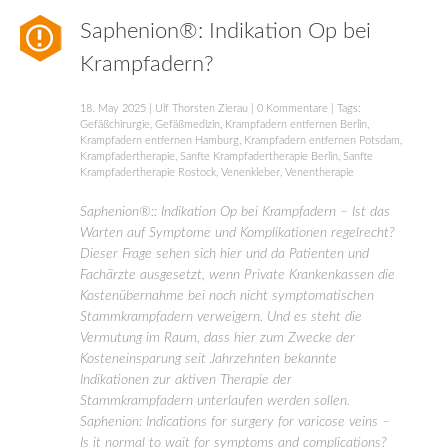
Saphenion®: Indikation Op bei
Krampfadern?
18. May 2025
|
Ulf Thorsten Zierau
|
0 Kommentare
| Tags:
Gefäßchirurgie
,
Gefäßmedizin
,
Krampfadern entfernen Berlin
,
Krampfadern entfernen Hamburg
,
Krampfadern entfernen Potsdam
,
Krampfadertherapie
,
Sanfte Krampfadertherapie Berlin
,
Sanfte
Krampfadertherapie Rostock
,
Venenkleber
,
Venentherapie
Saphenion®:: Indikation Op bei Krampfadern – Ist das
Warten auf Symptome und Komplikationen regelrecht?
Dieser Frage sehen sich hier und da Patienten und
Fachärzte ausgesetzt, wenn Private Krankenkassen die
Kostenübernahme bei noch nicht symptomatischen
Stammkrampfadern verweigern. Und es steht die
Vermutung im Raum, dass hier zum Zwecke der
Kosteneinsparung seit Jahrzehnten bekannte
Indikationen zur aktiven Therapie der
Stammkrampfadern unterlaufen werden sollen.
Saphenion: Indications for surgery for varicose veins –
Is it normal to wait for symptoms and complications?