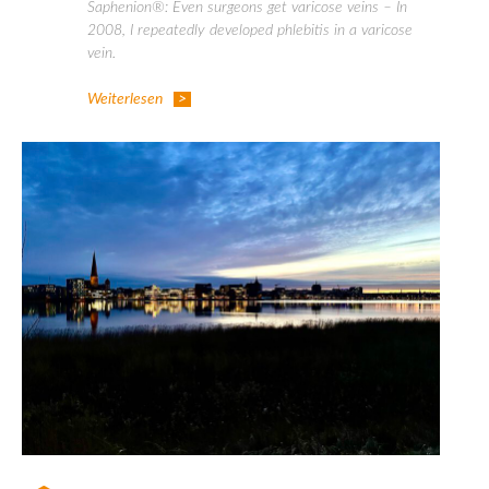
Saphenion®: Even surgeons get varicose veins – In
2008, I repeatedly developed phlebitis in a varicose
vein.
Weiterlesen