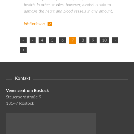
health. In other studies, however, alcohol is said to
damage the heart and blood vessels in any amount.
Weiterlesen
«
‹
4
5
6
7
8
9
10
›
»
Kontakt
Venenzentrum Rostock
Steuerbordstraße 9
18147 Rostock