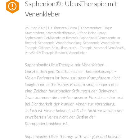
Saphenion®: UlcusTherapie mit
Venenkleber
25. May 2025
|
Ulf Thorsten Zierau
|
0 Kommentare
| Tags:
Krampfadern
,
Krampfadertherapie
,
Offene Beine Spray
,
Saphenion® Gefäßzentrum Rostock
,
Saphenion® Venenzentrum
Rostock
,
Schonende Wundbehandlung
,
Schonende Wundtoilette
,
Therapie Offenes Bein
,
Ulcus cruris - Therapie
,
Venaseal
,
VenaSeal®
,
VenaSeal®-Therapie Rostock
,
Venenkleber
Saphenion®: UlcusTherapie mit Venenkleber –
Ganzheitlich gefäßmedizinisches Therapiekonzept –
Vielen Patienten ist bewusst, dass Krampfadern nicht
lediglich ein ästhetisches Problem sind, sondern eher
eine Zeichen funktioneller Störungen der Beinvenen.
Zwar kommen die meisten unserer Praxisbesucher erst
bei Sichtbarkeit der kranken Venen zur Vorstellung.
Jedoch ist Vielen bekannt, daß das Sichtbarwerden der
erweiterten Venen nicht der Beginn der
Krampfaderkrankheit ist.
Saphenion®: Ulcer therapy with vein glue and holistic