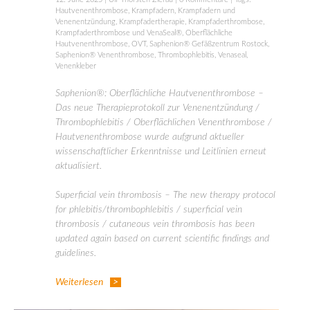
Hautvenenthrombose
,
Krampfadern
,
Krampfadern und
Venenentzündung
,
Krampfadertherapie
,
Krampfaderthrombose
,
Krampfaderthrombose und VenaSeal®
,
Oberflächliche
Hautvenenthrombose
,
OVT
,
Saphenion® Gefäßzentrum Rostock
,
Saphenion® Venenthrombose
,
Thrombophlebitis
,
Venaseal
,
Venenkleber
Saphenion®: Oberflächliche Hautvenenthrombose –
Das neue Therapieprotokoll zur Venenentzündung /
Thrombophlebitis / Oberflächlichen Venenthrombose /
Hautvenenthrombose wurde aufgrund aktueller
wissenschaftlicher Erkenntnisse und Leitlinien erneut
aktualisiert.
Superficial vein thrombosis – The new therapy protocol
for phlebitis/thrombophlebitis / superficial vein
thrombosis / cutaneous vein thrombosis has been
updated again based on current scientific findings and
guidelines.
Weiterlesen