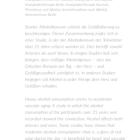
Krampfadertherapie Berlin
,
Krampfadertherapie Rpstock
,
Thrombose und Alkohol
,
Venenthrombose nach Alkohol
,
Venenzentrum Berlin
Starker Alkoholkonsum scheint die Gefäßalterung zu
beschleunigen. Dieser Zusammenhang zeigte sich in
einer Studie, in der der Alkoholkonsum der Teilnehmer
über 25 Jahre erfasst worden ist. Dies betrifft sowohl
Arterien als auch Venen. In einigen Studien ließ sich
belegen, dass mäßiger Alkoholgenuss – also das
Gläschen Rotwein am Tag – der Herz – und
Gefäßgesundheit zuträglich ist. In anderen Studien
hingegen soll Alkohol in jeder Menge dem Herz und
Gefäßen schaden.
Heavy alcohol consumption seems to accelerate
vascular aging. A study in which the alcohol
consumption of the participants over 25 years was
recorded showed this connection. Alcohol affects both
arteries and veins. Some studies have shown that
moderate alcohol consumption—that is, a glass of red
wine during the day—is beneficial for heart and vascular