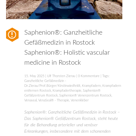
Saphenion®: Ganzheitliche
Gefäßmedizin in Rostock
Saphenion®: Holistic vascular
medicine in Rostock
15. May 2025
|
Ulf Thorsten Zierau
|
0 Kommentare
| Tags:
Ganzheitliche Gefäßmedizin -
Dr.Zierau/Prof.Bürger/Kirstinwiedfeldt
,
Krampfadern
,
Krampfadern
entfernen Rostock
,
Krampfadertherapie
,
Saphenion®
Gefäßzentrum Rostock
,
Saphenion® Venenzentrum Rostock
,
Venaseal
,
VenaSeal® - Therapie
,
Venenkleber
Saphenion®: Ganzheitliche Gefäßmedizin in Rostock –
Das Saphenion® Gefäßzentrum Rostock, steht heute
für die Behandlung arterieller und venöser
Erkrankungen, insbesondere mit dem schonenden