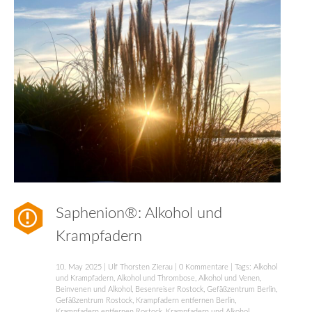
Saphenion®: Alkohol und
Krampfadern
10. May 2025
|
Ulf Thorsten Zierau
|
0 Kommentare
| Tags:
Alkohol
und Krampfadern
,
Alkohol und Thrombose
,
Alkohol und Venen
,
Beinvenen und Alkohol
,
Besenreiser Rostock
,
Gefäßzentrum Berlin
,
Gefäßzentrum Rostock
,
Krampfadern entfernen Berlin
,
Krampfadern entfernen Rostock
,
Krampfadern und Alkohol
,