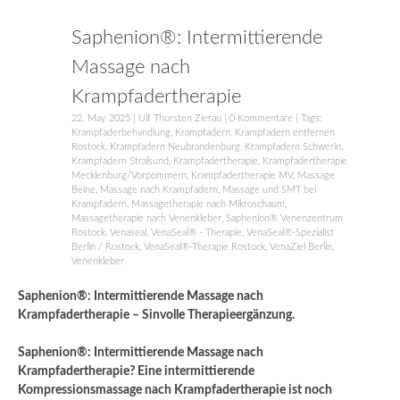
Saphenion®: Intermittierende
Massage nach
Krampfadertherapie
22. May 2025
|
Ulf Thorsten Zierau
|
0 Kommentare
| Tags:
Krampfaderbehandlung
,
Krampfadern
,
Krampfadern entfernen
Rostock
,
Krampfadern Neubrandenburg
,
Krampfadern Schwerin
,
Krampfadern Stralsund
,
Krampfadertherapie
,
Krampfadertherapie
Mecklenburg/Vorpommern
,
Krampfadertherapie MV
,
Massage
Beine
,
Massage nach Krampfadern
,
Massage und SMT bei
Krampfadern
,
Massagetherapie nach Mikroschaum
,
Massagetherapie nach Venenkleber
,
Saphenion® Venenzentrum
Rostock
,
Venaseal
,
VenaSeal® - Therapie
,
VenaSeal®-Spezialist
Berlin / Rostock
,
VenaSeal®-Therapie Rostock
,
VenaZiel Berlin
,
Venenkleber
Saphenion®: Intermittierende Massage nach
Krampfadertherapie – Sinvolle Therapieergänzung.
Saphenion®: Intermittierende Massage nach
Krampfadertherapie?
Eine intermittierende
Kompressionsmassage nach Krampfadertherapie ist noch