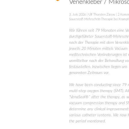
Venenkleber / Mikro
3. July 2026
|
Ulf Thorsten Zierau
|
2 Komm
Sauerstoff-Mehrschritt-Therapie bei Kramp
Wir führen seit 79 Monaten eine Ve
durchgeführter Sauerstoff-Mehrschr
nach der Therapie mit dem Venenkle
jeweils 20 Minuten mittels Vacuum
meßtechnischen Veränderungen ist es
unmittelbar nach der Behandlung v
festzustellen. Inzwischen liegen u
genannten Zeitraum vor.
We have been conducting since 79 m
multi-step oxygen therapy (SMT). All
“VenaSeal®” after the therapy, as w
vacuum compression therapy and SMT.
determine any clinical improvements
various catheter systems. We now h
the period mentioned.