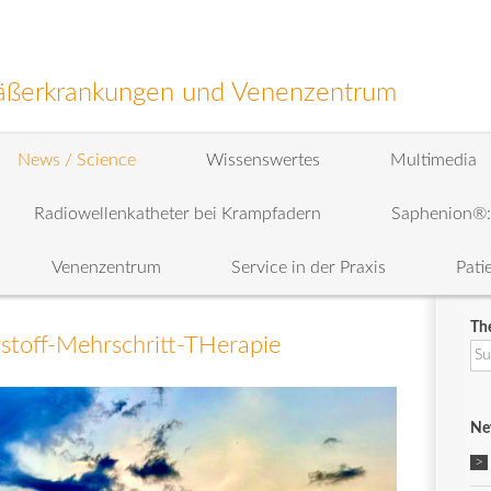
efäßerkrankungen und Venenzentrum
News / Science
Wissenswertes
Multimedia
Radiowellenkatheter bei Krampfadern
Saphenion®
Venenzentrum
Service in der Praxis
Pati
Th
stoff-Mehrschritt-THerapie
Su
na
Ne