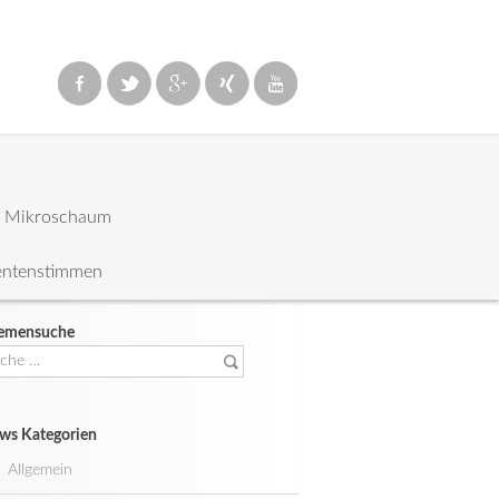
: Mikroschaum
entenstimmen
emensuche
che
ch:
ws Kategorien
Allgemein