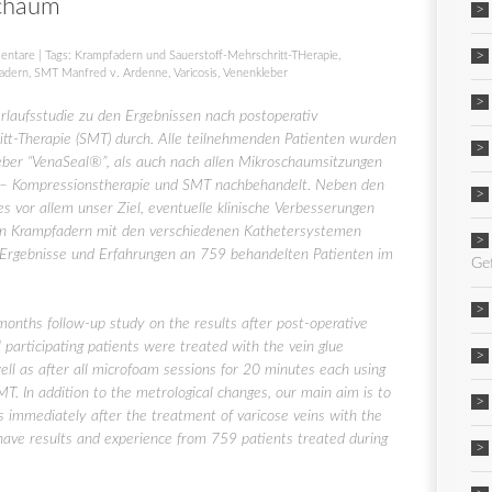
schaum
entare
| Tags:
Krampfadern und Sauerstoff-Mehrschritt-THerapie
,
fadern
,
SMT Manfred v. Ardenne
,
Varicosis
,
Venenkleber
rlaufsstudie zu den Ergebnissen nach postoperativ
itt-Therapie (SMT) durch. Alle teilnehmenden Patienten wurden
ber “VenaSeal®”, als auch nach allen Mikroschaumsitzungen
 – Kompressionstherapie und SMT nachbehandelt. Neben den
 vor allem unser Ziel, eventuelle klinische Verbesserungen
on Krampfadern mit den verschiedenen Kathetersystemen
ns Ergebnisse und Erfahrungen an 759 behandelten Patienten im
Ge
onths follow-up study on the results after post-operative
 participating patients were treated with the vein glue
ell as after all microfoam sessions for 20 minutes each using
 In addition to the metrological changes, our main aim is to
 immediately after the treatment of varicose veins with the
ave results and experience from 759 patients treated during