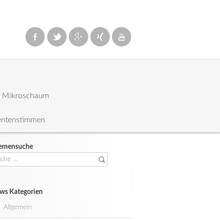
: Mikroschaum
entenstimmen
emensuche
che
ch:
ws Kategorien
Allgemein