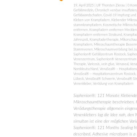
19. April 2025
|
Ulf Thorsten Zierau
|
0 Kom
Gefäßmedizin
,
Chronisch venöse Insuffizien
Gefäßwandschaden
,
Covid-19 Impfung und
Kleben von Krampfadern
,
Klebender Mikro
stammkrampfadern
,
Kosmetische Mikrosch
entfernen
,
Krampfadern entfernen Mecklen
Krampfadern entfernen Stralsund
,
Krampfad
Jahreszeit
,
Krampfadertherapie
,
Mikorschau
Krampfadern
,
Mikroschaumtherapie Besenr
Stammvenen
,
Mikroschaumverödung bei Ju
Saphenion® Gefäßzentrum Rostock
,
Saphe
Venenzentrum
,
Saphenion® Venenzentrum
Therapie
,
Varicosis
,
vein glue
,
Venaseal
,
Vena
Norddeutschland
,
VenaSeal® – Hospitation
VenaSeal® – Hospitationszentrum Rostock
,
Lübeck
,
VenaSeal® Schwerin
,
VenaSeal® St
Venenkleber
,
Verödung von Krampfadern
Saphenion®: 121 Monate Klebender
Mikroschaumtherapie beschrieben. K
Verödungstherapie allgemein einges
Venenklebers lag die Idee nah, den
simultan ist eine der möglichen Vari
Saphenion®: 121 Months Sealing Mi
described. Adhesive microfoam is a 