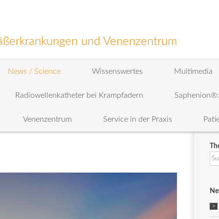
efäßerkrankungen und Venenzentrum
News / Science
Wissenswertes
Multimedia
Radiowellenkatheter bei Krampfadern
Saphenion®
Venenzentrum
Service in der Praxis
Pati
Th
Su
na
Ne