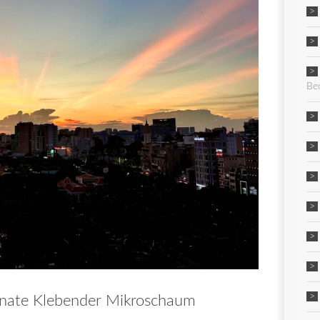
Be
nate Klebender Mikroschaum