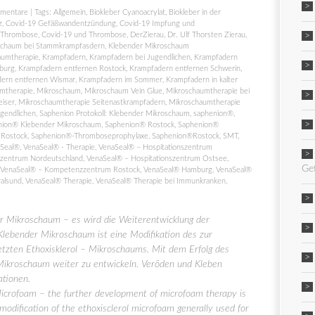
mentare
| Tags:
Allgemein
,
Biokleber Cyanoacrylat
,
Biokleber in der
z
,
Covid-19 Gefäßwandentzündung
,
Covid-19 Impfung und
 Thrombose
,
Covid-19 und Thrombose
,
DerZierau
,
Dr. Ulf Thorsten Zierau
,
schaum bei Stammkrampfasdern
,
Klebender Mikroschaum
aumtherapie
,
Krampfadern
,
Krampfadern bei Jugendlichen
,
Krampfadern
burg
,
Krampfadern entfernen Rostock
,
Krampfadern entfernen Schwerin
,
ern entfernen Wismar
,
Krampfadern im Sommer
,
Krampfadern in kalter
mtherapie
,
Mikroschaum
,
Mikroschaum Vein Glue
,
Mikroschaumtherapie bei
eiser
,
Mikroschaumtherapie Seitenastkrampfadern
,
Mikroschaumtherapie
gendlichen
,
Saphenion Protokoll: Klebender Mikroschaum
,
saphenion®
,
nion® Klebender Mikroschaum
,
Saphenion® Rostock
,
Saphenion®
 Rostock
,
Saphenion®-Thromboseprophylaxe
,
Saphenion®Rostock
,
SMT
,
Seal®
,
VenaSeal® - Therapie
,
VenaSeal® – Hospitationszentrum
szentrum Nordeutschland
,
VenaSeal® – Hospitationszentrum Ostsee
,
Ge
VenaSeal® – Kompetenzzentrum Rostock
,
VenaSeal® Hamburg
,
VenaSeal®
ralsund
,
VenaSeal® Therapie
,
VenaSeal® Therapie bei Immunkranken
,
 Mikroschaum – es wird die Weiterentwicklung der
lebender Mikroschaum ist eine Modifikation des zur
etzten Ethoxisklerol – Mikroschaums. Mit dem Erfolg des
 Mikroschaum weiter zu entwickeln. Veröden und Kleben
ationen.
crofoam – the further development of microfoam therapy is
modification of the ethoxisclerol microfoam generally used for