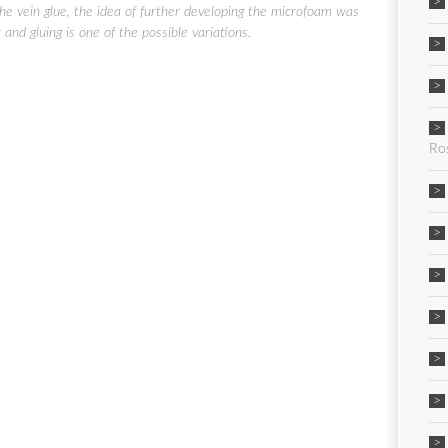
the vein glue, the idea of further developing the microfoam was
and gluing is one of the possible variations.
Ro