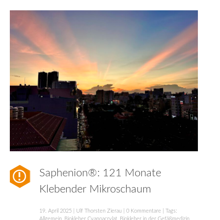
Saphenion®: 121 Monate
Klebender Mikroschaum
19. April 2025
|
Ulf Thorsten Zierau
|
0 Kommentare
| Tags:
Allgemein
,
Biokleber Cyanoacrylat
,
Biokleber in der Gefäßmedizin
,