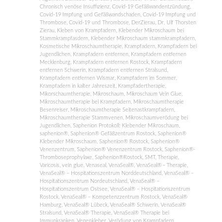
Chronisch venöse Insuffizienz
,
Covid-19 Gefäßwandentzündung
,
Covid-19 Impfung und Gefäßwandschaden
,
Covid-19 Impfung und
Thrombose
,
Covid-19 und Thrombose
,
DerZierau
,
Dr. Ulf Thorsten
Zierau
,
Kleben von Krampfadern
,
Klebender Mikroschaum bei
Stammkrampfasdern
,
Klebender Mikroschaum stammkrampfadern
,
Kosmetische Mikroschaumtherapie
,
Krampfadern
,
Krampfadern bei
Jugendlichen
,
Krampfadern entfernen
,
Krampfadern entfernen
Mecklenburg
,
Krampfadern entfernen Rostock
,
Krampfadern
entfernen Schwerin
,
Krampfadern entfernen Stralsund
,
Krampfadern entfernen Wismar
,
Krampfadern im Sommer
,
Krampfadern in kalter Jahreszeit
,
Krampfadertherapie
,
Mikorschaumtherapie
,
Mikroschaum
,
Mikroschaum Vein Glue
,
Mikroschaumtherapie bei Krampfadern
,
Mikroschaumtherapie
Besenreiser
,
Mikroschaumtherapie Seitenastkrampfadern
,
Mikroschaumtherapie Stammvenen
,
Mikroschaumverödung bei
Jugendlichen
,
Saphenion Protokoll: Klebender Mikroschaum
,
saphenion®
,
Saphenion® Gefäßzentrum Rostock
,
Saphenion®
Klebender Mikroschaum
,
Saphenion® Rostock
,
Saphenion®
Venenzentrum
,
Saphenion® Venenzentrum Rostock
,
Saphenion®-
Thromboseprophylaxe
,
Saphenion®Rostock
,
SMT
,
Therapie
,
Varicosis
,
vein glue
,
Venaseal
,
VenaSeal®
,
VenaSeal® - Therapie
,
VenaSeal® – Hospitationszentrum Norddeutschland
,
VenaSeal® –
Hospitationszentrum Nordeutschland
,
VenaSeal® –
Hospitationszentrum Ostsee
,
VenaSeal® – Hospitationszentrum
Rostock
,
VenaSeal® – Kompetenzzentrum Rostock
,
VenaSeal®
Hamburg
,
VenaSeal® Lübeck
,
VenaSeal® Schwerin
,
VenaSeal®
Stralsund
,
VenaSeal® Therapie
,
VenaSeal® Therapie bei
Immunkranken
,
Venenkleber
,
Verödung von Krampfadern