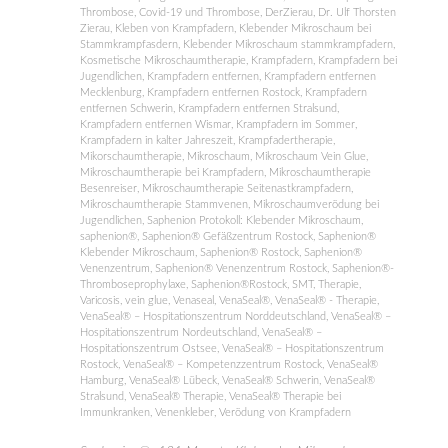
Thrombose
,
Covid-19 und Thrombose
,
DerZierau
,
Dr. Ulf Thorsten
Zierau
,
Kleben von Krampfadern
,
Klebender Mikroschaum bei
Stammkrampfasdern
,
Klebender Mikroschaum stammkrampfadern
,
Kosmetische Mikroschaumtherapie
,
Krampfadern
,
Krampfadern bei
Jugendlichen
,
Krampfadern entfernen
,
Krampfadern entfernen
Mecklenburg
,
Krampfadern entfernen Rostock
,
Krampfadern
entfernen Schwerin
,
Krampfadern entfernen Stralsund
,
Krampfadern entfernen Wismar
,
Krampfadern im Sommer
,
Krampfadern in kalter Jahreszeit
,
Krampfadertherapie
,
Mikorschaumtherapie
,
Mikroschaum
,
Mikroschaum Vein Glue
,
Mikroschaumtherapie bei Krampfadern
,
Mikroschaumtherapie
Besenreiser
,
Mikroschaumtherapie Seitenastkrampfadern
,
Mikroschaumtherapie Stammvenen
,
Mikroschaumverödung bei
Jugendlichen
,
Saphenion Protokoll: Klebender Mikroschaum
,
saphenion®
,
Saphenion® Gefäßzentrum Rostock
,
Saphenion®
Klebender Mikroschaum
,
Saphenion® Rostock
,
Saphenion®
Venenzentrum
,
Saphenion® Venenzentrum Rostock
,
Saphenion®-
Thromboseprophylaxe
,
Saphenion®Rostock
,
SMT
,
Therapie
,
Varicosis
,
vein glue
,
Venaseal
,
VenaSeal®
,
VenaSeal® - Therapie
,
VenaSeal® – Hospitationszentrum Norddeutschland
,
VenaSeal® –
Hospitationszentrum Nordeutschland
,
VenaSeal® –
Hospitationszentrum Ostsee
,
VenaSeal® – Hospitationszentrum
Rostock
,
VenaSeal® – Kompetenzzentrum Rostock
,
VenaSeal®
Hamburg
,
VenaSeal® Lübeck
,
VenaSeal® Schwerin
,
VenaSeal®
Stralsund
,
VenaSeal® Therapie
,
VenaSeal® Therapie bei
Immunkranken
,
Venenkleber
,
Verödung von Krampfadern