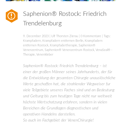
Saphenion® Rostock: Friedrich
Trendelenburg
9. December 2023
|
Ulf Thorsten Zierau
|
0 Kommentare
| Tags:
Krampfadern
,
Krampfadern entfernen Berlin
,
Krampfadern
entfernen Rostock
,
Krampfadertherapie
,
Saphenion®
Venenzentrum
,
Saphenion® Venenzentrum Rostock
,
VenaSeal® -
Therapie
,
Venenkleber
Saphenion® Rostock: Friedrich Trendelenburg – ist
einer der groBen Männer seines Jahrhunderts, der für
die Entwicklung der gesamten Chirurgie unauslöschliche
Werte geschaffen hat, die strahlender Wegweiser fur
viele Teilgebiete unseres Faches sind und an Bedeutung
und Geltung bis zum heutigen Tage nicht nur weltweit
höchste Wertschatzung erfahren, sondern in vielen
Bereichen die Grundlagen diagnostischen und
operativen Handelns darstellen.
So auch im Fachgebiet der VenenChirurgie!