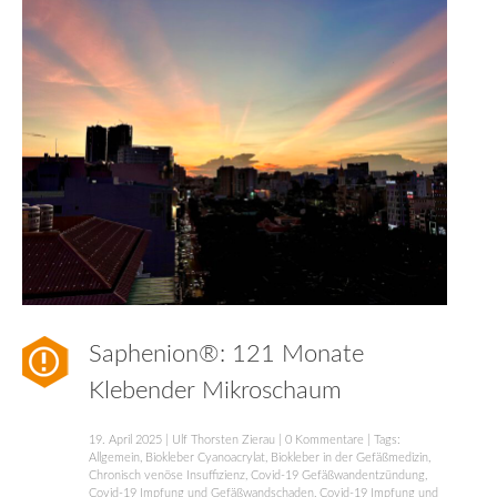
Saphenion®: 121 Monate
Klebender Mikroschaum
19. April 2025
|
Ulf Thorsten Zierau
|
0 Kommentare
| Tags:
Allgemein
,
Biokleber Cyanoacrylat
,
Biokleber in der Gefäßmedizin
,
Chronisch venöse Insuffizienz
,
Covid-19 Gefäßwandentzündung
,
Covid-19 Impfung und Gefäßwandschaden
,
Covid-19 Impfung und