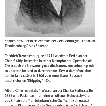
Saphenion®-Berlin als Zentrum der Gefäßchirurgie – Friedrich
Trendelenburg / Max Scheede
Friedrich Trendelenburg, seit 1911 wieder in Berlin an der
Charitè tätig, beschrieb in seiner Krampfadern-Operation als
Erster auch die Notwendigkeit, die Stammvene unbedingt mit
zu unterbinden und zu durchtrennen. Erw ar damit Vorreiter
der 16 Jahre später in 1906 vom Amerikaner Babcock
beschriebenen “Stripping” – Op.
Albert Köhler, ebenfalls Professor an der Charité Berlin, stellte
1898 eine Patienten mit mehreren offenen Beingeschwüren
vor. Er hatte die Trendelenburg`sche Op-Technik eingesetzt
und eine Stammkrampfader (Vena saphena) entfernt. Nach 4