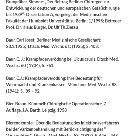
Brungräber, Simone: „Der Beitrag Berliner Chirurgen zur
Entwicklung der deutschen und europäischen Gefäßchirurgie
bis 1939“- Dissertation A, vorgelegt der Medizinischen
Fakultät der Humboldt Universität zu Berlin; 1/1995; Betreuer
Prof. Dr. Klaus Bürger, Dr. Ulf Th.Zierau
Baur, Carl Josef: Berliner Medizinische Gesellschaft;
23.1.1935; Dtsch. Med. Wschr. 61; (1935); S. 403;
Baur, C. J.: Krampfaderverödung bei Ulcus cruris. Dtsch Med.
Wschr.: 60 ( 1934); S. 761.
Baur, C.J.: Krampfaderverödung: Ihre Bedeutung für
Wehrmacht und Krankenkassen. Münchner Med. Wschr. 88
(1941); S. 89 – 92.
Bier, Braun, Kümmell: Chirurgische Operationslehre, 7.
Auflage, J.A. Barth, Leipzig, 1958
Bierendempfel: Über die Bedeutung des Injektionsverfahrens
bei der Varizenbehandlung mit Berücksichtigung des “