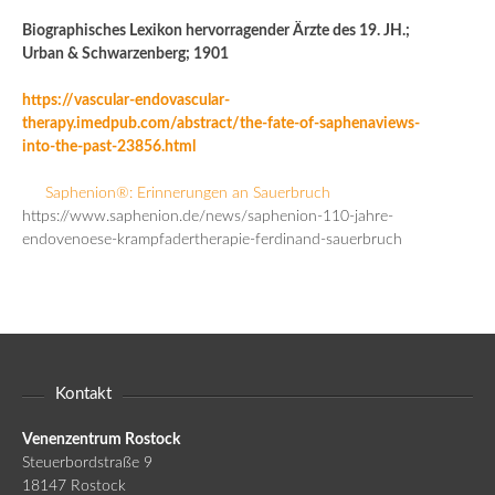
Biographisches Lexikon hervorragender Ärzte des 19. JH.;
Urban & Schwarzenberg; 1901
https://vascular-endovascular-
therapy.imedpub.com/abstract/the-fate-of-saphenaviews-
into-the-past-23856.html
Saphenion®: Erinnerungen an Sauerbruch
https://www.saphenion.de/news/saphenion-110-jahre-
endovenoese-krampfadertherapie-ferdinand-sauerbruch
Kontakt
Venenzentrum Rostock
Steuerbordstraße 9
18147 Rostock