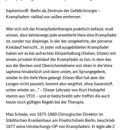
Saphenion®: Berlin als Zentrum der Gefäßchirurgie –
Krampfadern
radikal von außen entfernen.
Wer sich mit der Krampfadertherapie praktisch befasst, muß
wissen, dass keineswegs jede erweiterte Vene eine Krampfader
ist, sonder nur diejenige, in der der umgekehrte, der perverse
Kreislauf herrscht…In jeder voll ausgebildeten Krampfader
haben wir es bei aufrechter Körperhaltung (Stehen, Sitzen) mit
einem privaten Kreislauf der Krampfader zu tun, in dem das
aus der Becken-und Oberschenkelvene von oben in die Vena
saphena hinabstürzt und dann unten, am Sprungegelenk,
wieder in die tiefe Vene gelangt. Dieses Blut hat aber die
Lungen nicht passiert, kommt also vergiftet, ohne Sauerstoff,
unten wieder an…” – Dieser Lehrsatz von Kurt Holzapfel
stamm aus 1931 – und er bedschreibt sehr treffen die auch
heute noch gültigen Regeln bei der Therapie.
Max Schede, von 1875-1880 Chirurgischer Direktor im
Städtischen Krankenhaus am Friedrichshain Berlin, beschrieb
1877 seine Umstechungs-OP von Krampfadern. Er legte alle 2