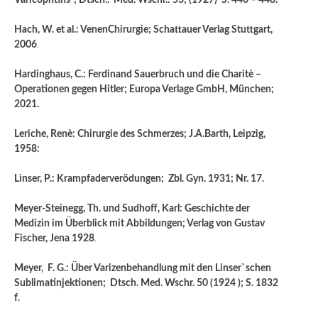
Varicophtins“; Dtsch.. Med. Wschr.: 53; (1927) S. 446 – 448.
Hach, W. et al.: VenenChirurgie; Schattauer Verlag Stuttgart,
2006
.
Hardinghaus, C.: Ferdinand Sauerbruch und die Charitè –
Operationen gegen Hitler; Europa Verlage GmbH, München;
2021.
Leriche, Renè: Chirurgie des Schmerzes; J.A.Barth, Leipzig,
1958:
Linser, P.: Krampfaderverödungen; Zbl. Gyn. 1931; Nr. 17.
Meyer-Steinegg, Th. und Sudhoff, Karl: Geschichte der
Medizin im Überblick mit Abbildungen; Verlag von Gustav
Fischer, Jena 1928
.
Meyer, F. G.: Über Varizenbehandlung mit den Linser`schen
Sublimatinjektionen; Dtsch. Med. Wschr. 50 (1924 ); S. 1832
f.