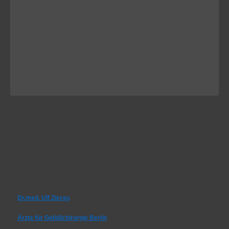
Dr.med. Ulf Zierau
Ärzte für Gefäßchirurgie Berlin