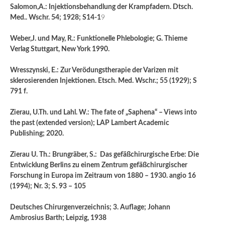
Salomon,A.: Injektionsbehandlung der Krampfadern. Dtsch.
Med.. Wschr. 54; 1928; S14-1
9
Weber,J. und May, R.: Funktionelle Phlebologie; G. Thieme
Verlag Stuttgart, New York 1990.
Wresszynski, E.: Zur Verödungstherapie der Varizen mit
sklerosierenden Injektionen. Etsch. Med. Wschr.; 55 (1929); S
791 f.
Zierau, U.Th. und Lahl. W.: The fate of „Saphena“ – Views into
the past (extended version); LAP Lambert Academic
Publishing; 2020.
Zierau U. Th.: Brungräber, S.: Das gefäßchirurgische Erbe: Die
Entwicklung Berlins zu einem Zentrum gefäßchirurgischer
Forschung in Europa im Zeitraum von 1880 – 1930. angio 16
(1994); Nr. 3; S. 93 – 105
Deutsches Chirurgenverzeichnis; 3. Auflage; Johann
Ambrosius Barth; Leipzig, 1938