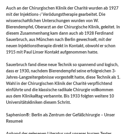
Auch an der Chirurgischen Klinik der Charitè wurden ab 1927
mit der Injektions-/ Verödungstherapie gearbeitet. Die
wissenschaftlichen Unterschungen wurden von W.
Bierendempfel, Oberarzt an der Chirurgische Klinik, geleitet.
In
diesem Zusammenhang kam dann auch ab 1928 Ferdinand
Sauerbruch, aus München nach Berlin gewechselt, mit der
neuen Injektionstherapie direkt in Kontakt, obwohl er schon
1915 mit Paul Linser Kontakt aufgenommen hatte.
Sauerbruch fand diese neue Technik so spannend und logisch,
dass er 1930, nachdem Bierendempfel seine erfolgreichen 3-
Jahres-Langzeitergebnisse vorgestellt hatte, diese Technik als 1.
Wahl in der Chirurgischen Klinik der Charitè verpflichtend
einführte und die klassische radikale Chirurgie vollkommen
aus dem Klinikalltag verbannte. Bis 1933 folgten weitere 10
Universitätskliniken diesem Schritt.
Saphenion®: Berlin als Zentrum der Gefäßchirurgie – Unser
Resumeè
Anhand der gelesenen Literatur und unseres kurzen Textes