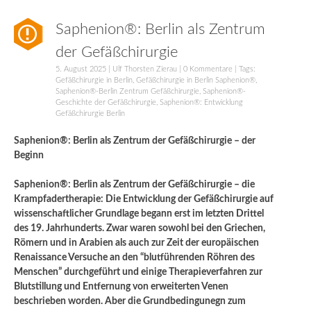
Saphenion®: Berlin als Zentrum
der Gefäßchirurgie
5. August 2025
|
Ulf Thorsten Zierau
|
0 Kommentare
| Tags:
Gefäßchirurgie in Berlin
,
Gefäßchirurgie in Berlin Saphenion®
,
Saphenion®-Berlin Zentrum Gefäßchirurgie
,
Saphenion®-
Geschichte der Gefäßchirurgie
,
Saphenion®: Entwicklung
Gefäßchirurgie Berlin
Saphenion®: Berlin als Zentrum der Gefäßchirurgie – der
Beginn
Saphenion®: Berlin als Zentrum der Gefäßchirurgie – die
Krampfadertherapie: Die Entwicklung der Gefäßchirurgie auf
wissenschaftlicher Grundlage begann erst im letzten Drittel
des 19. Jahrhunderts. Zwar waren sowohl bei den Griechen,
Römern und in Arabien als auch zur Zeit der europäischen
Renaissance Versuche an den “blutführenden Röhren des
Menschen” durchgeführt und einige Therapieverfahren zur
Blutstillung und Entfernung von erweiterten Venen
beschrieben worden. Aber die Grundbedingunegn zum