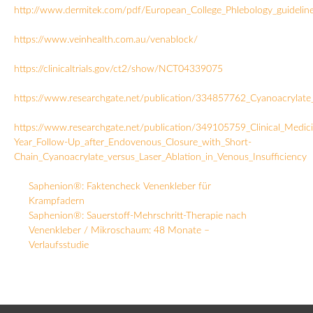
http://www.dermitek.com/pdf/European_College_Phlebology_guideline
https://www.veinhealth.com.au/venablock/
https://clinicaltrials.gov/ct2/show/NCT04339075
https://www.researchgate.net/publication/334857762_Cyanoacrylate_
https://www.researchgate.net/publication/349105759_Clinical_Medic
Year_Follow-Up_after_Endovenous_Closure_with_Short-
Chain_Cyanoacrylate_versus_Laser_Ablation_in_Venous_Insufficiency
Saphenion®: Faktencheck Venenkleber für
Krampfadern
Saphenion®: Sauerstoff-Mehrschritt-Therapie nach
Venenkleber / Mikroschaum: 48 Monate –
Verlaufsstudie