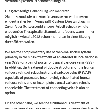
Verbindungsvenen ist schonend möglich..
Die gleichzeitige Behandlung von mehreren
Stammkrampfadern in einer Sitzung sehen wir hingegen
eindeutig eher beim VenaSeal®-System. Dies wird auch in
Zukunft der Schwerpunkt unserer Arbeit sein, da wir die
endovenöse Therapie aller Stammkrampfadern, wann immer
möglich – wie seit 2012 schon – simultan in einer Sitzung
durchführen wollen.
We see the complementary use of the VenaBlock® system
primarily in the single treatment of an anterior truncal varicose
vein (GSV) or a pair of posterior truncal varicose veins (SSV).
In addition, the treatment of double structures of the truncal
varicose veins, of relapsing truncal varicose veins (REVAS),
especially of pretreated incompletely rehabilitated truncal
varicose veins
and of incomplete truncal varicose veins is
conceivable. The treatment of connecting veins is also an
option.
On the other hand, we see the simultaneous treatment of
multiple truncal varicose veins in one session more clearly with