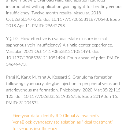
a new n-butyl-2-cyanoacrylate glue ablation catheter
incorporated with application guiding light for treating venous
insufficiency: Twelve-month results. Vascular. 2018
Oct;26(5):547-555. doi: 10.1177/1708538118770548. Epub
2018 Apr 11. PMID: 29642798.
Yiğit G. How effective is cyanoacrylate closure in small
saphenous vein insufficiency? A single-center experience.
Vascular. 2021 Oct 14:17085381211051494. doi:
10.1177/17085381211051494. Epub ahead of print. PMID:
34649473.
Parsi K, Kang M, Yang A, Kossard S. Granuloma formation
following cyanoacrylate glue injection in peripheral veins and
arteriovenous malformation. Phlebology. 2020 Mar;35(2):115-
123. doi: 10.1177/0268355519856756. Epub 2019 Jun 15.
PMID: 31204574.
Five-year data identify RD Global & Invamed’s
VenaBlock cyanoacrylate ablation as “ideal treatment”
for venous insufficiency