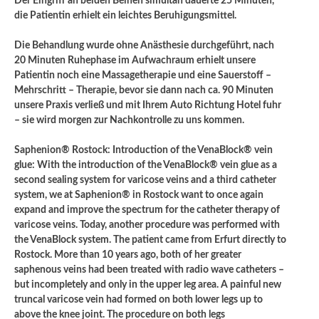
Der Eingriff an beiden Beinen simultan dauerte 25 Minuten,
die Patientin erhielt ein leichtes Beruhigungsmittel.
Die Behandlung wurde ohne Anästhesie durchgeführt, nach
20 Minuten Ruhephase im Aufwachraum erhielt unsere
Patientin noch eine Massagetherapie und eine Sauerstoff –
Mehrschritt – Therapie, bevor sie dann nach ca. 90 Minuten
unsere Praxis verließ und mit Ihrem Auto Richtung Hotel fuhr
– sie wird morgen zur Nachkontrolle zu uns kommen.
Saphenion® Rostock: Introduction of the VenaBlock® vein
glue: With the introduction of the VenaBlock® vein glue as a
second sealing system for varicose veins and a third catheter
system, we at Saphenion® in Rostock want to once again
expand and improve the spectrum for the catheter therapy of
varicose veins. Today, another procedure was performed with
the VenaBlock system. The patient came from Erfurt directly to
Rostock. More than 10 years ago, both of her greater
saphenous veins had been treated with radio wave catheters –
but incompletely and only in the upper leg area. A painful new
truncal varicose vein had formed on both lower legs up to
above the knee joint. The procedure on both legs