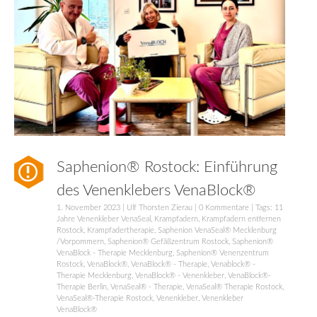
Saphenion® Rostock: Einführung
des Venenklebers VenaBlock®
1. November 2023
|
Ulf Thorsten Zierau
|
0 Kommentare
| Tags:
11
Jahre Venenkleber VenaSeal
,
Krampfadern
,
Krampfadern entfernen
Rostock
,
Krampfadertherapie
,
Saphenion VenaSeal® Mecklenburg
/Vorpommern
,
Saphenion® Gefäßzentrum Rostock
,
Saphenion®
VenaBlock - Therapie Mecklenburg
,
Saphenion® Venenzentrum
Rostock
,
VenaBlock®
,
VenaBlock® - Therapie
,
Venablock® -
Therapie Mecklenburg
,
VenaBlock® - Venenkleber
,
VenaBlock®-
Therapie Berlin
,
VenaSeal® - Therapie
,
VenaSeal® Therapie Rostock
,
VenaSeal®-Therapie Rostock
,
Venenkleber
,
Venenkleber
VenaBlock®