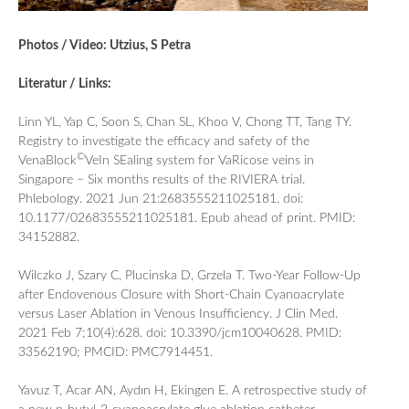
Photos / Video: Utzius, S Petra
Literatur / Links:
Linn YL, Yap C, Soon S, Chan SL, Khoo V, Chong TT, Tang TY.
Registry to investigate the efficacy and safety of the
©
VenaBlock
VeIn SEaling system for VaRicose veins in
Singapore – Six months results of the RIVIERA trial.
Phlebology. 2021 Jun 21:2683555211025181. doi:
10.1177/02683555211025181. Epub ahead of print. PMID:
34152882.
Wilczko J, Szary C, Plucinska D, Grzela T. Two-Year Follow-Up
after Endovenous Closure with Short-Chain Cyanoacrylate
versus Laser Ablation in Venous Insufficiency. J Clin Med.
2021 Feb 7;10(4):628. doi: 10.3390/jcm10040628. PMID:
33562190; PMCID: PMC7914451.
Yavuz T, Acar AN, Aydın H, Ekingen E. A retrospective study of