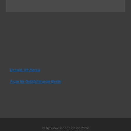
Dr.med. Ulf Zierau
Ärzte für Gefäßchirurgie Berlin
© by www.saphenion.de 2026