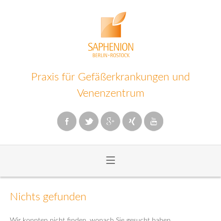
Praxis für Gefäßerkrankungen und
Venenzentrum
≡
Zum
Inhalt
Nichts gefunden
wechseln
Wir konnten nicht finden, wonach Sie gesucht haben.