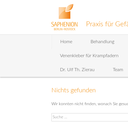
Praxis für G
Zum
Home
Behandlung
Inhalt
wechseln
Venenkleber für Krampfadern
Dr. Ulf Th. Zierau
Team
Nichts gefunden
Wir konnten nicht finden, wonach Sie gesuc
Suche
nach: