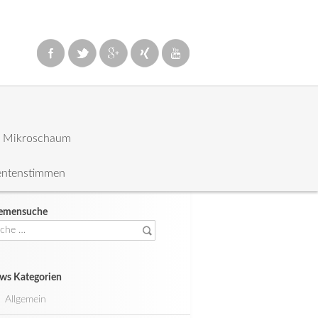
: Mikroschaum
entenstimmen
emensuche
che
ch:
ws Kategorien
Allgemein