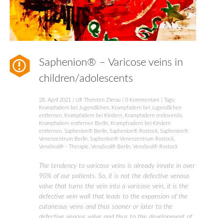
Saphenion® – Varicose veins in
children/adolescents
28. April 2021
|
Ulf Thorsten Zierau
|
0 Kommentare
| Tags:
Krampfadern bei Jugendlichen
,
Krampfadern bei Jugendlichen
entfernen
,
Krampfadern bei Kindern
,
Krampfadern endovenös
,
Krampfadern entfernen Berlin
,
Krampfsadern bei Kindern
entfernen
,
Saphenion® Berlin
,
Saphenion® Rostock
,
Saphenion®
Venenzentrum Berlin
,
Saphenion® Venenzentrum Rostock
,
VenaSeal® - Therapie
,
VenaSeal® Berlin
,
VenaSeal® Rostock
The tendency to varicose veins is already innate in over
90% of our patients. So, it is not the defective venous
valve that turns the vein into a varicose vein, it is the
defective vein wall that leads to the expansion of the
cutaneous veins and thus sooner or later to the
defective venous valve and thus to the development of