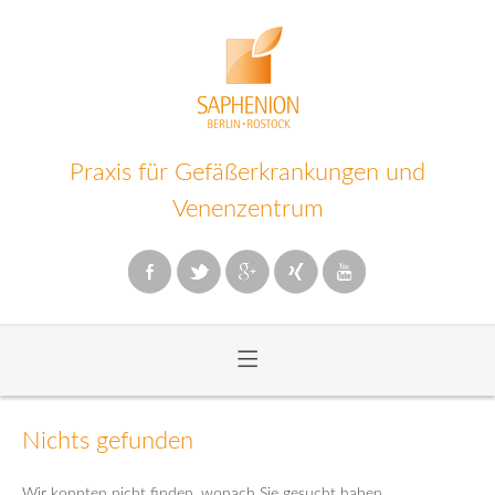
Praxis für Gefäßerkrankungen und
Venenzentrum
≡
Zum
Inhalt
Nichts gefunden
wechseln
Wir konnten nicht finden, wonach Sie gesucht haben.