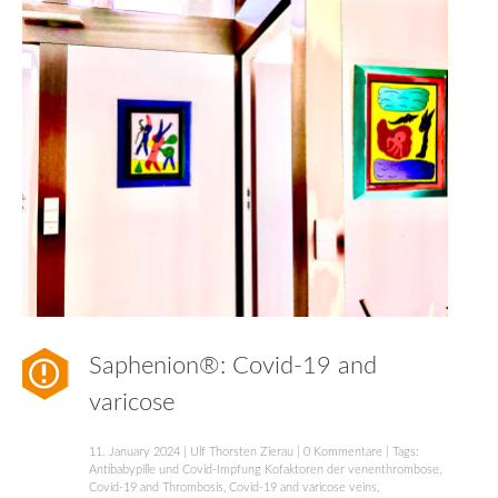
Saphenion®: Covid-19 and
varicose
11. January 2024
|
Ulf Thorsten Zierau
|
0 Kommentare
| Tags:
Antibabypille und Covid-Impfung Kofaktoren der venenthrombose
,
Covid-19 and Thrombosis
,
Covid-19 and varicose veins
,