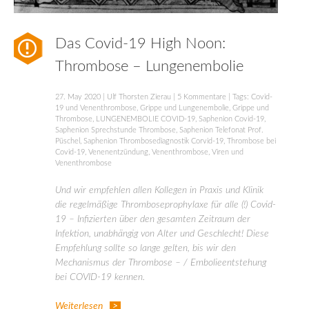
Das Covid-19 High Noon:
Thrombose – Lungenembolie
27. May 2020
|
Ulf Thorsten Zierau
|
5 Kommentare
| Tags:
Covid-
19 und Venenthrombose
,
Grippe und Lungenembolie
,
Grippe und
Thrombose
,
LUNGENEMBOLIE COVID-19
,
Saphenion Covid-19
,
Saphenion Sprechstunde Thrombose
,
Saphenion Telefonat Prof.
Püschel
,
Saphenion Thrombosediagnostik Corvid-19
,
Thrombose bei
Covid-19
,
Venenentzündung
,
Venenthrombose
,
Viren und
Venenthrombose
Und wir empfehlen allen Kollegen in Praxis und Klinik
die regelmäßige Thromboseprophylaxe für alle (!) Covid-
19 – Infizierten über den gesamten Zeitraum der
Infektion, unabhängig von Alter und Geschlecht! Diese
Empfehlung sollte so lange gelten, bis wir den
Mechanismus der Thrombose – / Embolieentstehung
bei COVID-19 kennen.
Weiterlesen