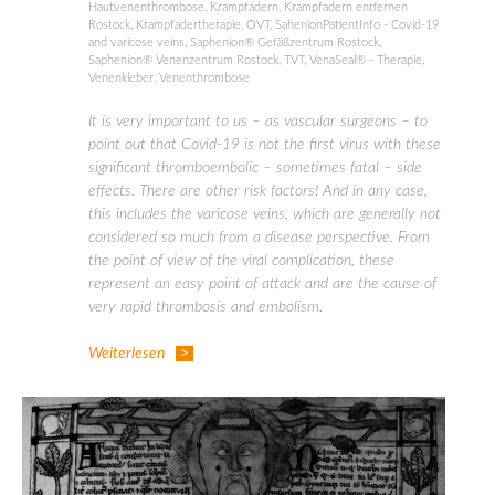
Hautvenenthrombose
,
Krampfadern
,
Krampfadern entfernen
Rostock
,
Krampfadertherapie
,
OVT
,
SahenionPatientInfo - Covid-19
and varicose veins
,
Saphenion® Gefäßzentrum Rostock
,
Saphenion® Venenzentrum Rostock
,
TVT
,
VenaSeal® - Therapie
,
Venenkleber
,
Venenthrombose
It is very important to us – as vascular surgeons – to
point out that Covid-19 is not the first virus with these
significant thromboembolic – sometimes fatal – side
effects. There are other risk factors! And in any case,
this includes the varicose veins, which are generally not
considered so much from a disease perspective. From
the point of view of the viral complication, these
represent an easy point of attack and are the cause of
very rapid thrombosis and embolism.
Weiterlesen