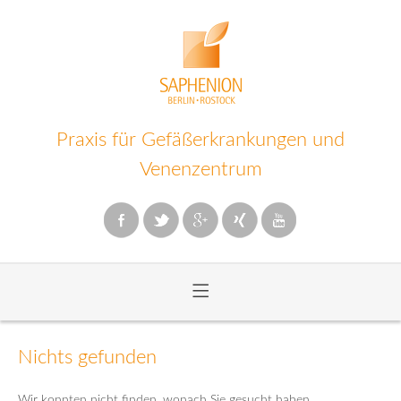
Praxis für Gefäßerkrankungen und
Venenzentrum
≡
Zum
Inhalt
Nichts gefunden
wechseln
Wir konnten nicht finden, wonach Sie gesucht haben.