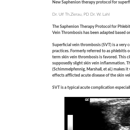
New Saphenion therapy protocol for superfi
Dr. Ulf Th.Zierau, PD Dr. W. Lahl
The Saphenion Therapy Protocol for Phlebit
Vein Thrombosis has been adapted based on 
Superficial vein thrombosis (SVT) is a very
practices. Formerly referred to as phlebitis 
term skin vein thrombosis is favored. This c
supposedly slight skin vein inflammation. The
(Schimmelpfennig, Marshall, et al.) makes i
effects afflicted acute disease of the skin ve
SVT is a typical acute complication especial