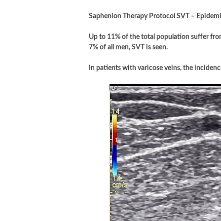
Saphenion Therapy Protocol SVT – Epidemio
Up to 11% of the total population suffer fr
7% of all men, SVT is seen.
In patients with varicose veins, the incidenc