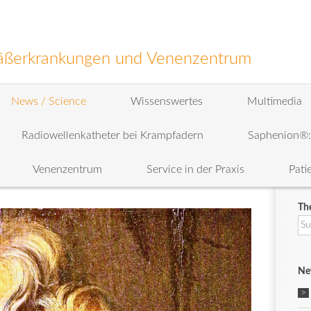
efäßerkrankungen und Venenzentrum
News / Science
Wissenswertes
Multimedia
Radiowellenkatheter bei Krampfadern
Saphenion®
Venenzentrum
Service in der Praxis
Pati
Th
Su
na
Ne