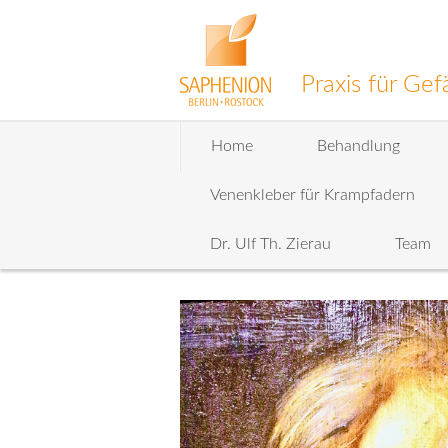
Praxis für G
Zum
Home
Behandlung
Inhalt
wechseln
Venenkleber für Krampfadern
Dr. Ulf Th. Zierau
Team