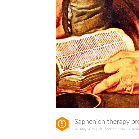
Saphenion therapy pro
20. May 2019
|
Ulf Thorsten Zierau
|
0 Kom