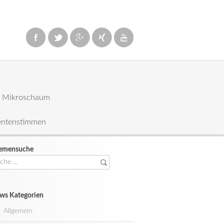
: Mikroschaum
entenstimmen
emensuche
che
ch:
ws Kategorien
Allgemein