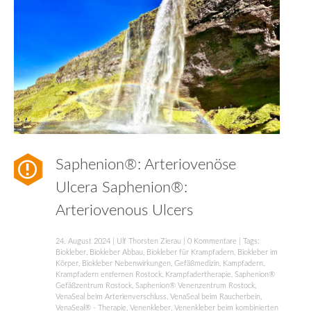
Saphenion®: Arteriovenöse
Ulcera Saphenion®:
Arteriovenous Ulcers
24. August 2024
|
Ulf Thorsten Zierau
|
0 Kommentare
| Tags:
Biokleber
,
Biokleber Abbau
,
Biokleber für Krampfadern
,
Biokleber im
Körper
,
Biokleber Nebenwirkungen
,
Gefäßmedizin
,
Kampfadern
,
Krampfadern entfernen Rostock
,
Krampfadertherapie
,
Saphenion®
Gefäßzentrum Rostock
,
Saphenion® Venenzentrum Rostock
,
VenaSeal beim Arterienverschluss
,
VenaSeal beim Raucherbein
,
VenaSeal® - Therapie
,
Venenkleber
,
Venenkleber beim kombinierten