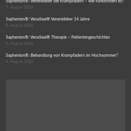
Saphenion®: Venenkleber bei Krampfadern – wie funktioniert es?
7. August 2026
Saphenion®: VenaSeal® Venenkleber 14 Jahre
6. August 2026
Saphenion®: VenaSeal® Therapie – Patientengeschichten
6. August 2026
Saphenion®: Behandlung von Krampfadern im Hochsommer?
6. August 2026