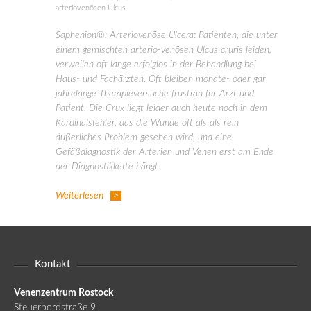
arteriovenösen Ulcus
Saphenion®: Arteriovenöse Ulcera: Patienten, die unter
einem gemischten arterio-venösen Ulcus cruris leiden,
verweilen oft lange erfolglos in der Behandlung bei
Haus- und Fachärzten. Oft bleiben monate- oder gar
jahrelange Therapieversuche frustran für Arzt und
Patient. Die Crux liegt leider auch heute noch in dem
Kardinalsfehler, das die Wunde oft als als rein
äußerliches Problem gesehen wird, und eine
Gefäßdiagnostik der Arterien und Venen erst am Ende
der Diagnostikkette hängt.
Weiterlesen
Kontakt
Venenzentrum Rostock
Steuerbordstraße 9