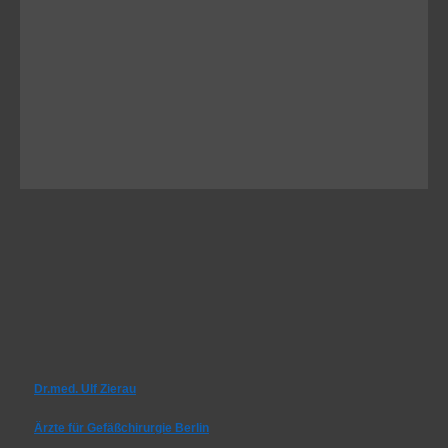
Dr.med. Ulf Zierau
Ärzte für Gefäßchirurgie Berlin