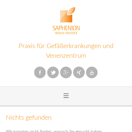
Praxis für Gefäßerkrankungen und
Venenzentrum
≡
Zum
Inhalt
Nichts gefunden
wechseln
Wir konnten nicht finden, wonach Sie gesucht haben.