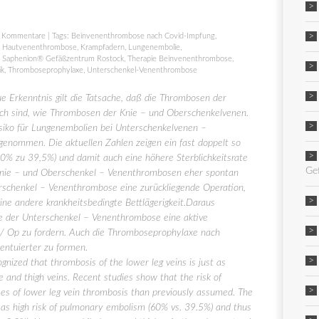
 Kommentare
| Tags:
Beinvenenthrombose nach Covid-Impfung
,
,
Hautvenenthrombose
,
Krampfadern
,
Lungenembolie
,
,
Saphenion® Gefäßzentrum Rostock
,
Therapie Beinvenenthrombose
,
ik
,
Thromboseprophylaxe
,
Unterschenkel-Venenthrombose
e Erkenntnis gilt die Tatsache, daß die Thrombosen der
ich sind, wie Thrombosen der Knie – und Oberschenkelvenen.
isiko für Lungenembolien bei Unterschenkelvenen –
genommen. Die aktuellen Zahlen zeigen ein fast doppelt so
60% zu 39,5%) und damit auch eine höhere Sterblichkeitsrate
Ge
Knie – und Oberschenkel – Venenthrombosen eher spontan
erschenkel – Venenthrombose eine zurückliegende Operation,
eine andere krankheitsbedingte Bettlägerigkeit.Daraus
pie der Unterschenkel – Venenthrombose eine aktive
/ Op zu fordern. Auch die Thromboseprophylaxe nach
zentuierter zu formen.
gnized that thrombosis of the lower leg veins is just as
 and thigh veins. Recent studies show that the risk of
es of lower leg vein thrombosis than previously assumed. The
 as high risk of pulmonary embolism (60% vs. 39.5%) and thus