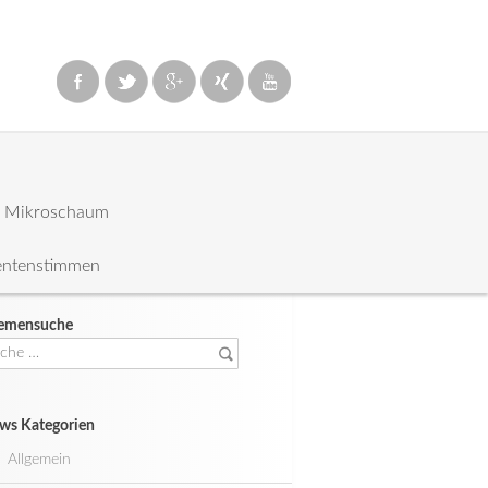
: Mikroschaum
entenstimmen
emensuche
che
ch:
ws Kategorien
Allgemein