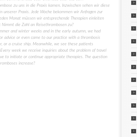
ombose zu uns in die Praxis kamen. Inzwischen sehen wir diese
r in unserer Praxis. Jede Woche bekommen wir Anfragen zur
jeden Monat müssen wir entsprechende Therapien einleiten
age: Nimmt die Zahl an Reisethrombosen zu?
 summer and winter weeks and in the early autumn, we had
or advice or even came to our practice with a thrombosis
r, or a cruise ship. Meanwhile, we see these patients
. Every week we receive inquiries about the problem of travel
 to initiate or continue appropriate therapies. The question
thromboses increase?