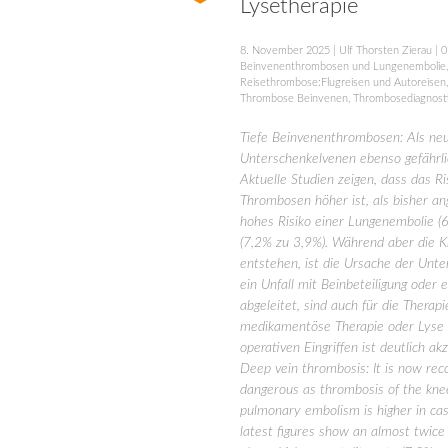
Lysetherapie
8. November 2025
|
Ulf Thorsten Zierau
|
0
Beinvenenthrombosen und Lungenembolie
Reisethrombose:Flugreisen und Autoreisen
Thrombose Beinvenen
,
Thrombosediagnost
Tiefe Beinvenenthrombosen: Als neu
Unterschenkelvenen ebenso gefährl
Aktuelle Studien zeigen, dass das R
Thrombosen höher ist, als bisher an
hohes Risiko einer Lungenembolie (
(7,2% zu 3,9%). Während aber die 
entstehen, ist die Ursache der Unt
ein Unfall mit Beinbeteiligung oder 
abgeleitet, sind auch für die Thera
medikamentöse Therapie oder Lyse 
operativen Eingriffen ist deutlich ak
Deep vein thrombosis: It is now reco
dangerous as thrombosis of the knee
pulmonary embolism is higher in cas
latest figures show an almost twice