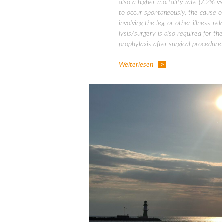
also a higher mortality rate (7.2% 
to occur spontaneously, the cause of
involving the leg, or other illness-r
lysis/surgery is also required for t
prophylaxis after surgical procedure
Weiterlesen