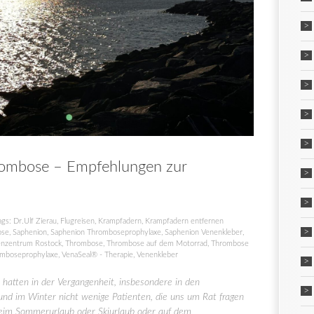
rombose – Empfehlungen zur
ags:
Dr.Ulf Zierau
,
Flugreisen
,
Krampfadern
,
Krampfadern entfernen
ose
,
Saphenion
,
Saphenion Thromboseprophylaxe
,
Saphenion Venenkleber
,
nzentrum Rostock
,
Thrombose
,
Thrombose auf dem Motorrad
,
Thrombose
mboseprophylaxe
,
VenaSeal® - Therapie
,
Venenkleber
atten in der Vergangenheit, insbesondere in den
d im Winter nicht wenige Patienten, die uns um Rat fragen
beim Sommerurlaub oder Skiurlaub oder auf dem