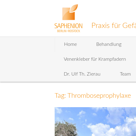
Praxis für G
Zum
Home
Behandlung
Inhalt
wechseln
Venenkleber für Krampfadern
Dr. Ulf Th. Zierau
Team
Tag: Thromboseprophylaxe