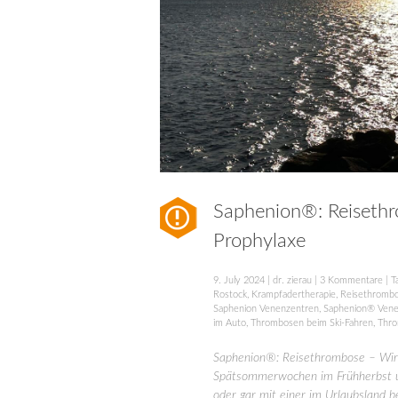
Saphenion®: Reiseth
Prophylaxe
9. July 2024
|
dr. zierau
|
3 Kommentare
| T
Rostock
,
Krampfadertherapie
,
Reisethromb
Saphenion Venenzentren
,
Saphenion® Vene
im Auto
,
Thrombosen beim Ski-Fahren
,
Thro
Saphenion®: Reisethrombose – Wir h
Spätsommerwochen im Frühherbst un
oder gar mit einer im Urlaubsland 