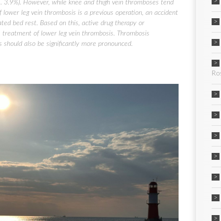
vs. 3.9%). However, while knee and thigh vein thromboses tend
 lower leg vein thrombosis is a previous operation, an accident
elated bed rest. Based on this, active drug therapy or
he treatment of lower leg vein thrombosis. Thrombosis
s should also be significantly more pronounced.
Ro