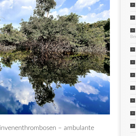
Be
einvenenthrombosen – ambulante